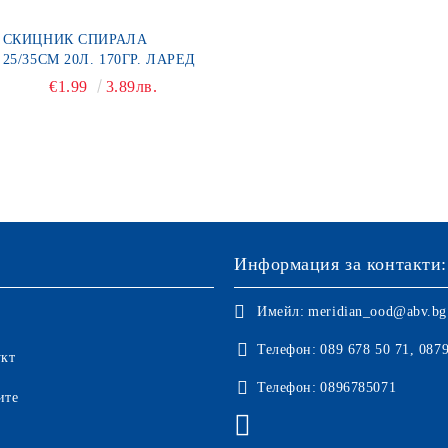
СКИЦНИК СПИРАЛА
25/35СМ 20Л. 170ГР. ЛАРЕД
€1.99
3.89лв.
Информация за контакти:
Имейл:
meridian_ood@abv.bg
Телефон:
089 678 50 71, 087
укт
Телефон:
0896785071
ите