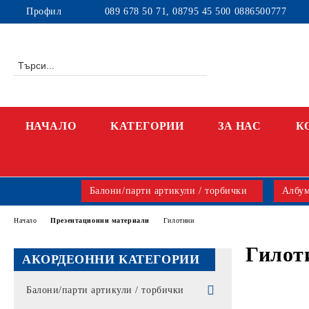
Профил
089 678 50 71, 08795 45 500 0886500777
НАЧАЛО
KАТЕГОРИИ
ЗА НАС
К
Балони/парти артикули / торбички
Албум
Начало
Презентационни материали
Гилотини
Гилот
АКОРДЕОННИ КАТЕГОРИИ
Балони/парти артикули / торбички