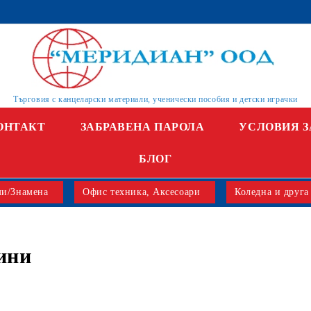
Търговия с канцеларски материали, ученически пособия и детски играчки
ОНТАКТ
ЗАБРАВЕНА ПАРОЛА
УСЛОВИЯ З
БЛОГ
и/Знамена
Офис техника, Аксесоари
Коледна и друга
ини