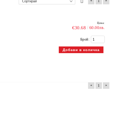
«
»
1
Цена:
€30.68
60.00лв.
Брой:
«
»
1