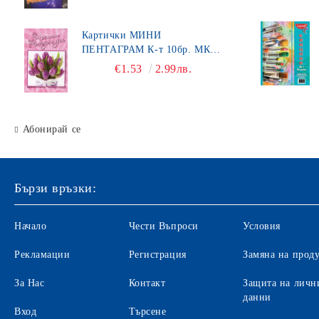
Органайзери за бюро
Картички МИНИ
Хоризонтални поставки
ПЕНТАГРАМ К-т 10бр. МК
450
€1.53
2.99лв.
Маркиращи клещи
Ножици
Автоматични печати
Абонирай се
Подложка за бюро
Индиго
Бързи връзки:
Ключодържатели
Начало
Чести Въпроси
Условия
Лупи
Датник
Рекламации
Регистрация
Замяна на прод
Вертикални поставки
За Нас
Контакт
Защита на личн
данни
Кошчета
Вход
Търсене