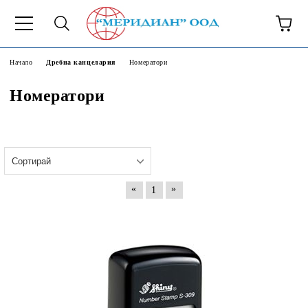
6500777
Начало
Дребна канцелария
Номератори
Номератори
«
»
1