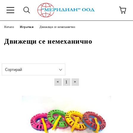
6500777
Начало
Играчки
Движещи се немеханично
Движещи се немеханично
«
»
1