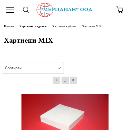
6500777
Начало
Хартиени изделия
Хартиени кубчета
Хартиени МIX
Хартиени МIX
«
»
1