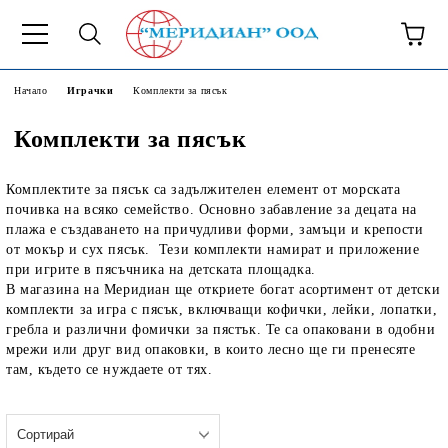
6500777
Начало
Играчки
Комплекти за пясък
Комплекти за пясък
Комплектите за пясък са задължителен елемент от морската
почивка на всяко семейство. Основно забавление за децата на
плажа е създаването на причудливи форми, замъци и крепости
от мокър и сух пясък. Тези комплекти намират и приложение
при игрите в пясъчника на детската площадка.
В магазина на Меридиан ще откриете богат асортимент от детски
комплекти за игра с пясък, включващи кофички, лейки, лопатки,
гребла и различни фомички за пястък. Те са опаковани в одобни
мрежи или друг вид опаковки, в които лесно ще ги пренесяте
там, където се нуждаете от тях.