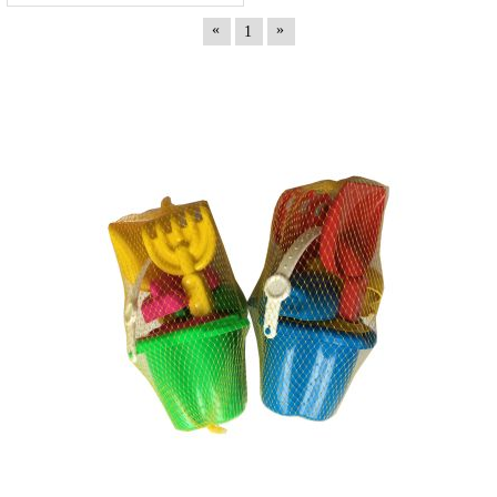
«
»
1