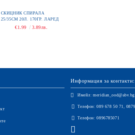
СКИЦНИК СПИРАЛА
25/35СМ 20Л. 170ГР. ЛАРЕД
€1.99
3.89лв.
Информация за контакти:
Имейл:
meridian_ood@abv.bg
Телефон:
089 678 50 71, 087
укт
Телефон:
0896785071
ите