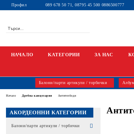
Профил
089 678 50 71, 08795 45 500 0886500777
НАЧАЛО
KАТЕГОРИИ
ЗА НАС
К
Балони/парти артикули / торбички
Албум
Начало
Дребна канцелария
Антителбоди
Антит
АКОРДЕОННИ КАТЕГОРИИ
Балони/парти артикули / торбички