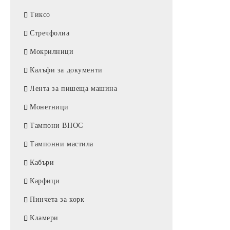
мастилноструини НР
Плюш
Картон на листове
Тиксо
Консумативи Fulmark за
мастилноструини EPSON
Копирна хартия на роли
Стречфолиа
Консумативи Fulmark за
Паус
Мокрилници
мастилноструини BROTHER
Факс хартия
Калъфи за документи
Консумативи Fulmark за
мастилноструини Canon
Лента за пишеща машина
Монетници
Тампони ВНОС
Тампонни мастила
Кабъри
Карфици
Пинчета за корк
Кламери