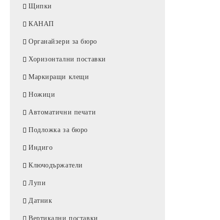
Щипки
КАНАП
Органайзери за бюро
Хоризонтални поставки
Маркиращи клещи
Ножици
Автоматични печати
Подложка за бюро
Индиго
Ключодържатели
Лупи
Датник
Вертикални поставки