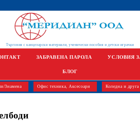
Търговия с канцеларски материали, ученически пособия и детски играчки
ОНТАКТ
ЗАБРАВЕНА ПАРОЛА
УСЛОВИЯ З
БЛОГ
и/Знамена
Офис техника, Аксесоари
Коледна и друга
елбоди