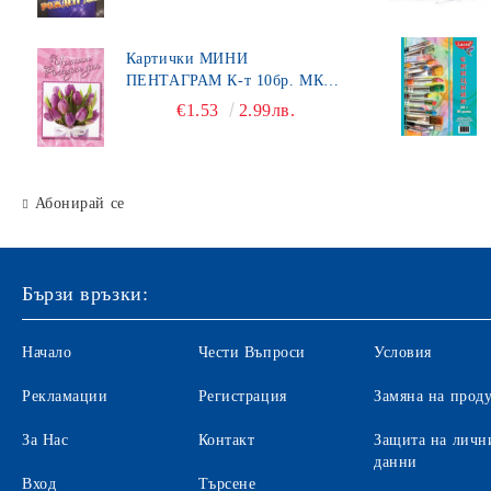
Картички МИНИ
ПЕНТАГРАМ К-т 10бр. МК
450
€1.53
2.99лв.
Абонирай се
Бързи връзки:
Начало
Чести Въпроси
Условия
Рекламации
Регистрация
Замяна на прод
За Нас
Контакт
Защита на личн
данни
Вход
Търсене