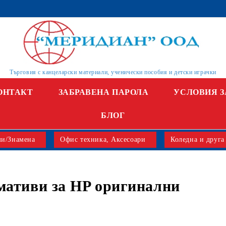
Търговия с канцеларски материали, ученически пособия и детски играчки
ОНТАКТ
ЗАБРАВЕНА ПАРОЛА
УСЛОВИЯ З
БЛОГ
и/Знамена
Офис техника, Аксесоари
Коледна и друга
мативи за HP оригинални