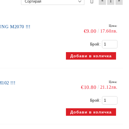
«
»
1
Цена:
UNG M2070 !!!
€9.00
17.60лв.
Брой:
Цена:
102 !!!
€10.80
21.12лв.
Брой: