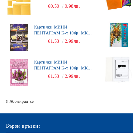
Клипборд
Разделители
Карфици
общотипови формуляри
€0.50
0.98лв.
Пинчета за корк
Картони
Кламери
Картички МИНИ
ПЕНТАГРАМ К-т 10бр. МК
Щипки
492
€1.53
2.99лв.
КАНАП
Органайзери за бюро
Картички МИНИ
Хоризонтални поставки
ПЕНТАГРАМ К-т 10бр. МК
450
€1.53
2.99лв.
Маркиращи клещи
Ножици
Автоматични печати
Абонирай се
Подложка за бюро
Индиго
Бързи връзки:
Ключодържатели