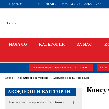
Профил
089 678 50 71, 08795 45 500 0886500777
НАЧАЛО
KАТЕГОРИИ
ЗА НАС
К
Балони/парти артикули / торбички
Албум
Начало
Консумативи за техника
Консумативи за HP оригинални
Консу
АКОРДЕОННИ КАТЕГОРИИ
Балони/парти артикули / торбички