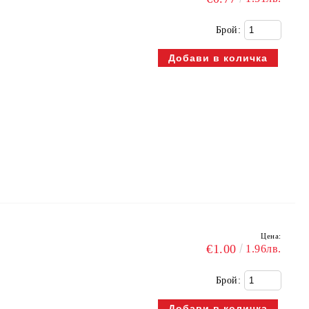
Брой:
Цена:
к
€1.00
1.96лв.
Брой: