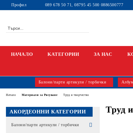
Профил
089 678 50 71, 08795 45 500 0886500777
НАЧАЛО
KАТЕГОРИИ
ЗА НАС
К
Балони/парти артикули / торбички
Албум
Начало
Материали за Рисуване
Труд и творчество
Труд и
АКОРДЕОННИ КАТЕГОРИИ
Балони/парти артикули / торбички