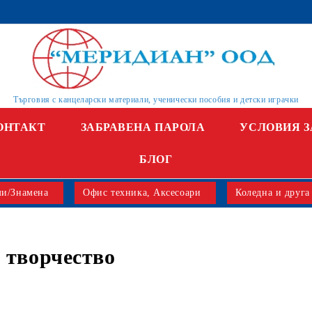
Търговия с канцеларски материали, ученически пособия и детски играчки
ОНТАКТ
ЗАБРАВЕНА ПАРОЛА
УСЛОВИЯ З
БЛОГ
и/Знамена
Офис техника, Аксесоари
Коледна и друга
 творчество