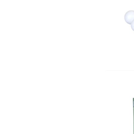
Картони
Кошчета
Номератори
Антителбоди