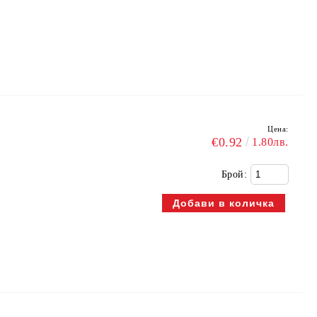
Цена:
€0.92
1.80лв.
Брой: