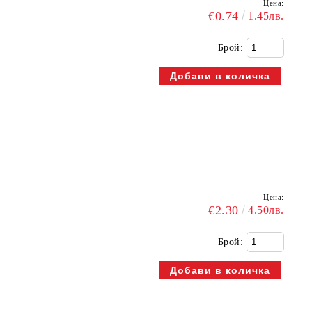
Цена:
к
€0.74
1.45лв.
Брой:
Цена:
€2.30
4.50лв.
Брой: