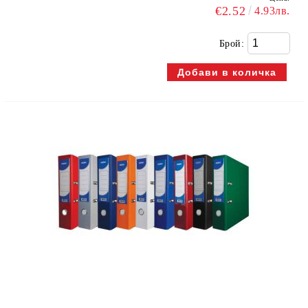
€2.52
4.93лв.
Брой: