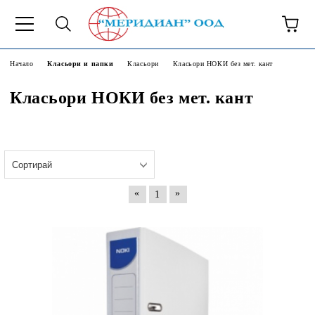
6500777
Начало
Класьори и папки
Класьори
Класьори НОКИ без мет. кант
Класьори НОКИ без мет. кант
«
»
1