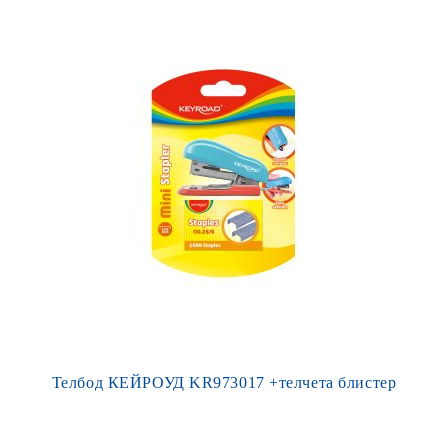
Телбод КЕЙРОУД KR973017 +телчета блистер