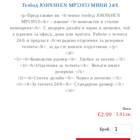
Телбод JOHNSHEN MP53953 МИНИ 24/6
<p>Представяме ви <b>мини телбод JOHNSHEN
MP53953</b> – вашият <b>компактен и стилен
помощник</b>. С модерен дизайн в черно и неоново, той
е идеален за офиса, дома или чантата. Работи с телчета
24/6 и предлага <b>вградено отделение за резервни
телчета</b>, за да сте винаги подготвени.</p>
<ul>
<li><b>Компактен размер</b>: Удобен за носене.</li>
<li><b>Отделение за телчета</b>: Винаги имате
резервни.</li>
<li><b>Стилен дизайн</b>: Черно и неоново.</li>
<li><b>За телчета 24/6</b>: Стандартен размер.</li>
</ul>
Цена:
€2.00
3.91лв.
Брой: