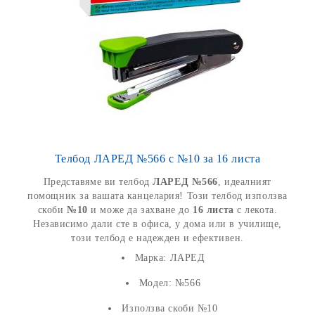
Телбод ЛАРЕД №566 с №10 за 16 листа
Представяме ви телбод
ЛАРЕД №566
, идеалният
помощник за вашата канцелария! Този телбод използва
скоби
№10
и може да захване до
16 листа
с лекота.
Независимо дали сте в офиса, у дома или в училище,
този телбод е надежден и ефективен.
Марка: ЛАРЕД
Модел: №566
Използва скоби №10