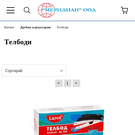
6500777
Начало
Дребна канцелария
Телбоди
Телбоди
«
»
1