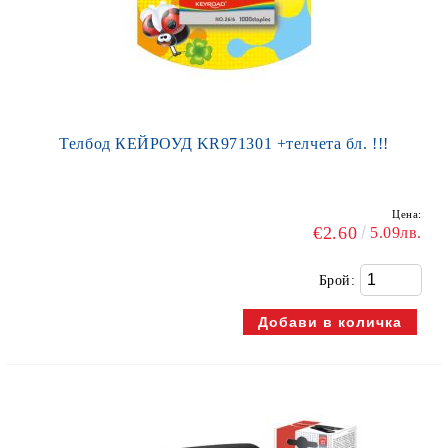
Телбод КЕЙРОУД KR971301 +телчета бл. !!!
Цена:
€2.60
5.09лв.
Брой: