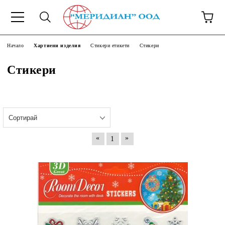
6500777
Начало
Хартиени изделия
Стикери етикети
Стикери
Стикери
«
»
1