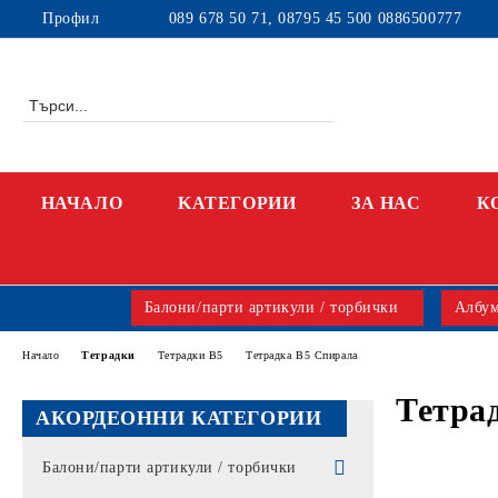
Профил
089 678 50 71, 08795 45 500 0886500777
НАЧАЛО
KАТЕГОРИИ
ЗА НАС
К
Балони/парти артикули / торбички
Албум
Начало
Тетрадки
Тетрадки В5
Тетрадка В5 Спирала
Тетра
АКОРДЕОННИ КАТЕГОРИИ
Балони/парти артикули / торбички