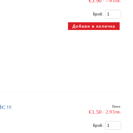
€3.90
7.63лв.
Брой:
Цена:
С !!!
€1.50
2.93лв.
Брой: