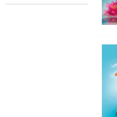
Щипки
Чанти платнени
КАНАП
Органайзери за бюро
Хоризонтални поставки
Маркиращи клещи
Ножици
Автоматични печати
Подложка за бюро
Индиго
Ключодържатели
Лупи
Датник
Вертикални поставки