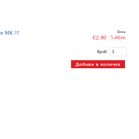
Цена:
и МК !!!
€2.80
5.48лв.
Брой: