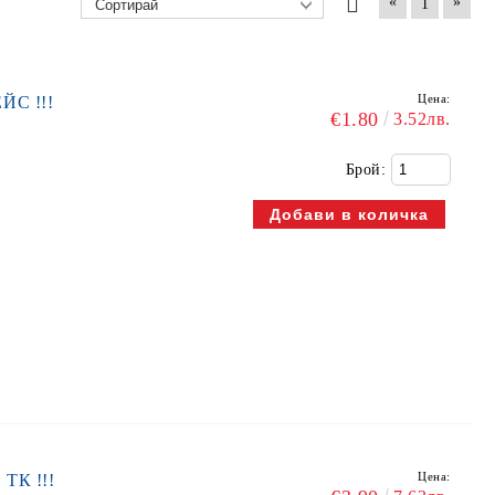
«
»
1
Цена:
ЙС !!!
€1.80
3.52лв.
Брой:
Цена:
 ТК !!!