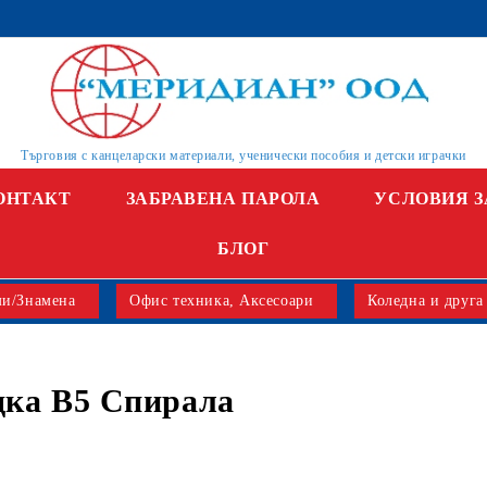
Търговия с канцеларски материали, ученически пособия и детски играчки
ОНТАКТ
ЗАБРАВЕНА ПАРОЛА
УСЛОВИЯ З
БЛОГ
и/Знамена
Офис техника, Аксесоари
Коледна и друга
дка В5 Спирала