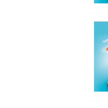
Кошчета
Номератори
Антителбоди