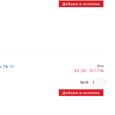
Цена:
 ТК !!!
€5.20
10.17лв.
Брой: