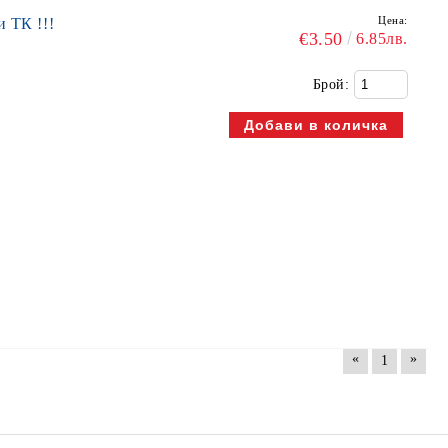
Цена:
 ТК !!!
€3.50
6.85лв.
Брой:
«
»
1