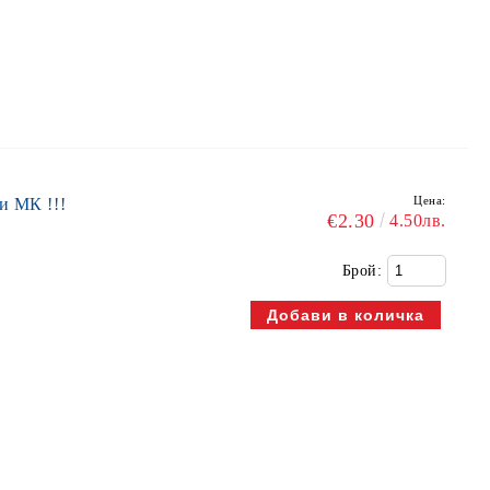
Цена:
и МК !!!
€2.30
4.50лв.
Брой: