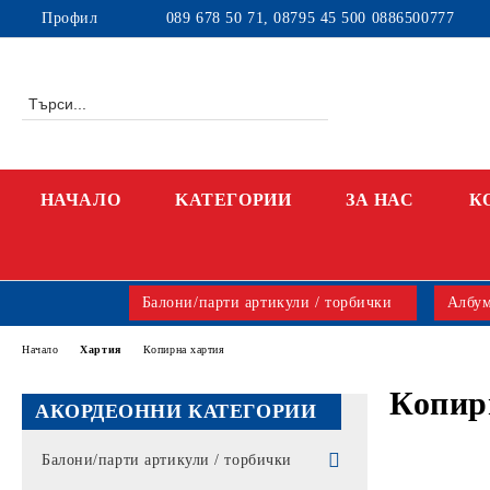
Профил
089 678 50 71, 08795 45 500 0886500777
НАЧАЛО
KАТЕГОРИИ
ЗА НАС
К
Балони/парти артикули / торбички
Албум
Начало
Хартия
Копирна хартия
Копир
АКОРДЕОННИ КАТЕГОРИИ
Балони/парти артикули / торбички