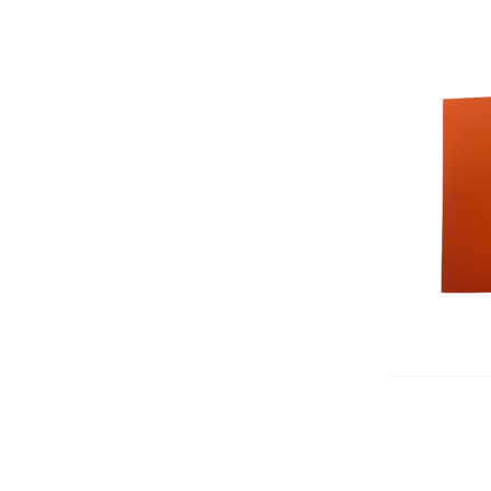
Вертикални поставки
Кошчета
Номератори
Антителбоди