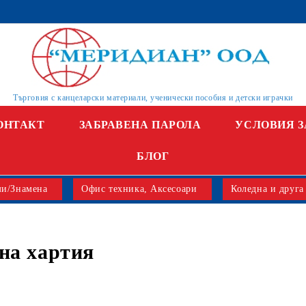
Търговия с канцеларски материали, ученически пособия и детски играчки
ОНТАКТ
ЗАБРАВЕНА ПАРОЛА
УСЛОВИЯ З
БЛОГ
и/Знамена
Офис техника, Аксесоари
Коледна и друга
на хартия