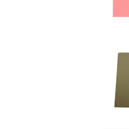
Щипки
КАНАП
Органайзери за бюро
Хоризонтални поставки
Маркиращи клещи
Ножици
Автоматични печати
Подложка за бюро
Индиго
Ключодържатели
Лупи
Датник