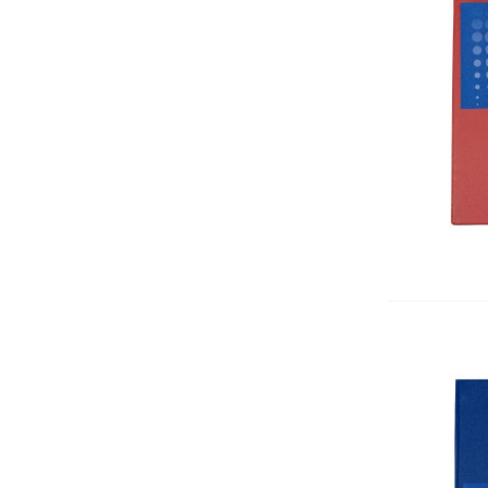
общотипови формуляри
Кошчета
Картони
Номератори
Антителбоди