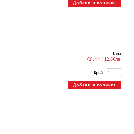
Цена:
!
€6.44
12.60лв.
Брой: