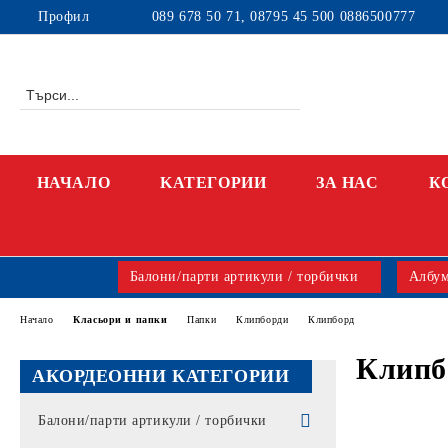
Профил
089 678 50 71, 08795 45 500 0886500777
НАЧАЛО
KАТЕГОРИИ
ЗА НАС
К
Балони/парти артикули / торбички
Албум
Начало
Класьори и папки
Папки
Клипборди
Клипборд
Клипб
АКОРДЕОННИ КАТЕГОРИИ
Балони/парти артикули / торбички