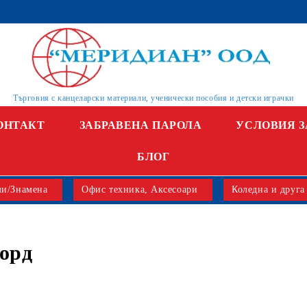
Търговия с канцеларски материали, ученически пособия и детски играчки
ОНТАКТ
ЗАБРАВЕНА ПАРОЛА
УСЛОВИЯ З
БЛОГ
и/Знамена
Офис техника, Аксесоари
Коледна и друга
орд