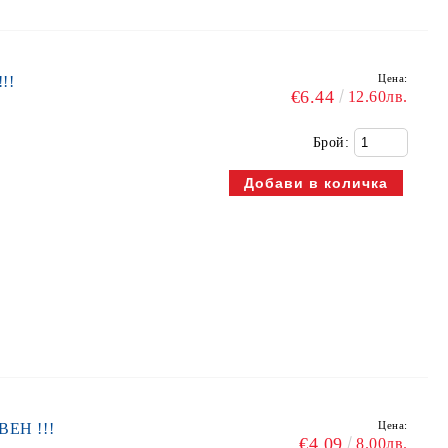
Цена:
!!
€6.44
12.60лв.
Брой:
Цена:
ЕН !!!
€4.09
8.00лв.