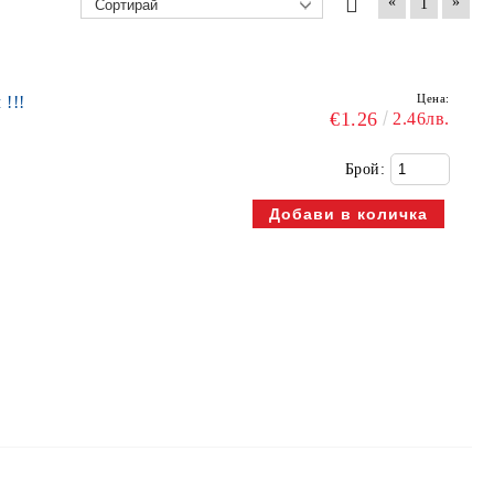
«
»
1
Цена:
!!!
€1.26
2.46лв.
Брой: