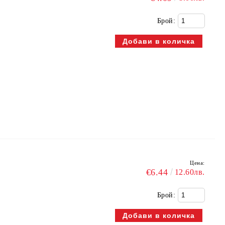
Брой:
Цена:
€6.44
12.60лв.
Брой: