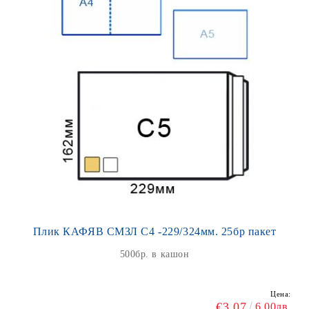
Плик КАФЯВ СМЗЛ С4 -229/324мм. 25бр пакет
500бр. в кашон
Цена:
€3.07
6.00лв.