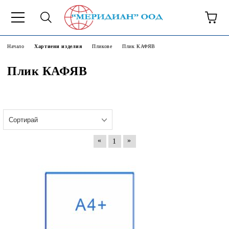
6500777
Начало
Хартиени изделия
Пликове
Плик КАФЯВ
Плик КАФЯВ
«
»
1