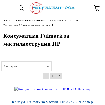
6500777
Начало
Консумативи за техника
Консумативи FULLMARK
Консумативи Fulmark за мастилноструини НР
Консумативи Fulmark за
мастилноструини НР
«
»
1
Консум. Fulmark за мастил. НР 8727А №27 чер