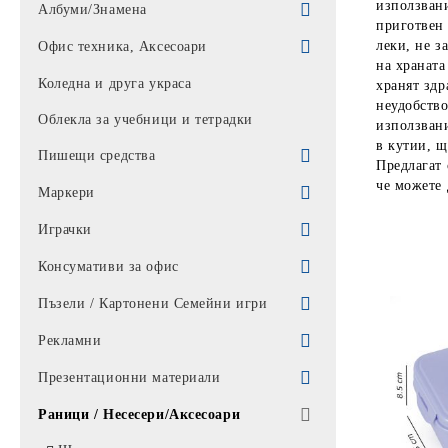
използвани
Парти артикули
Албуми/Знамена
приготвен 
Балони
Знамена
леки, не з
Офис техника, Аксесоари
на храната
Торбички
Албуми
Батерии / Слушалки / Мишки /
Коледна и друга украса
хранят здр
клавиатури
неудобство
Облекла за учебници и тетрадки
използван
Калкулатори
в кутии, щ
Пишещи средства
Предлагат 
Калкулатори *
Батерии / Зарядно
че можете 
Химикали
Маркери
Алкални батерии
Мишки
UNIVERSAL
Автоматични моливи
Перманентни маркери
Играчки
Батерии
Пад за мишка
АЙХАО
Моливи
Лакови маркер
филмови герои
Консумативи за офис
Слушалки / микрофон
Комплекти химикали
Пълнители
Маркери за бяла дъска
Комплекти
Кутии за дискове
Пъзели / Картонени Семейни игри
Аксесоари
MIX
Писалки
Маркер за СД
Движещи с батерии
Почистващи препарати за офис
Пъзели
Рекламни
Лампи
КЛАРО
Рапидографи
Текстмаркери
Детски
Картонени Семейни игри
Визитници рекламни
Презентационни материали
Тонколони
BIC
Туш
Кукли детски
Шапки
Баджове
Раници / Несесери/Аксесоари
Фенери/ ЧАДЪРИ
Химикали PENSAN / АРК
Тънкописци
Движещи