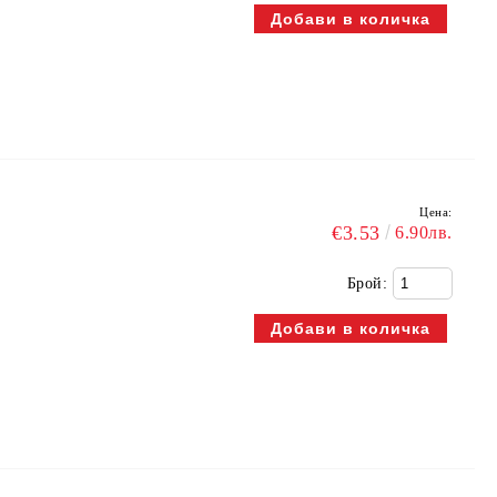
Цена:
€3.53
6.90лв.
Брой: