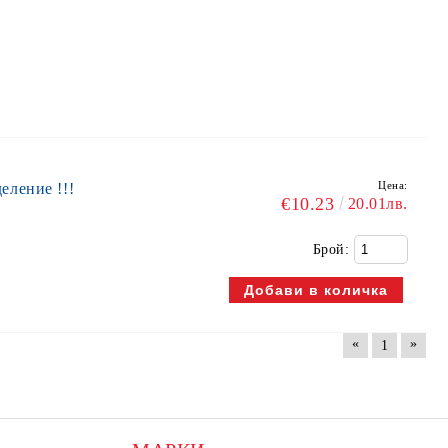
Цена:
ление !!!
€10.23
20.01лв.
Брой:
«
»
1