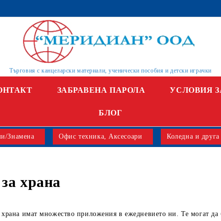
Търговия с канцеларски материали, ученически пособия и детски играчки
ОНТАКТ
ЗАБРАВЕНА ПАРОЛА
УСЛОВИЯ З
БЛОГ
и/Знамена
Офис техника, Аксесоари
Коледна и друга
 за храна
 храна имат множество приложения в ежедневието ни. Те могат да 