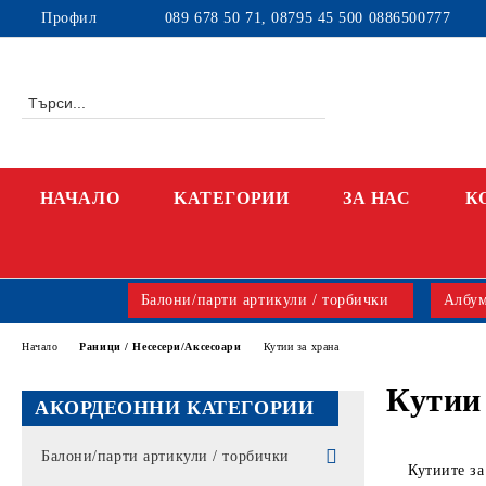
Профил
089 678 50 71, 08795 45 500 0886500777
НАЧАЛО
KАТЕГОРИИ
ЗА НАС
К
Балони/парти артикули / торбички
Албум
Начало
Раници / Несесери/Аксесоари
Кутии за храна
Кутии
АКОРДЕОННИ КАТЕГОРИИ
Балони/парти артикули / торбички
Кутиите за