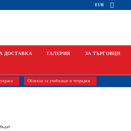
EUR
А ДОСТАВКА
ГАЛЕРИЯ
ЗА ТЪРГОВЦИ
 украса
Облекла за учебници и тетрадки
бъдат