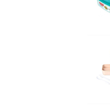
Автоматични печати
Подложка за бюро
Индиго
Ключодържатели
Лупи
Датник
Вертикални поставки
Кошчета
Номератори
Антителбоди