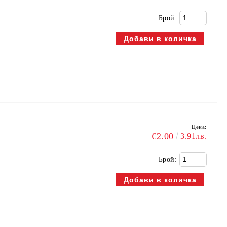
Брой:
Цена:
€2.00
3.91лв.
Брой: