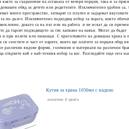
 както за съхранение на останала от вечеря порция, така и за пряс
домашен обяд за детето или родителите. Изключително удобни са, т
аемат много пространство, затварят се плътно и задържат вкусовите
 за по-дълго. Изключително подходящ избор за хората, които обичат
авословно, докато са на път или на работа и не искат да си причин
то да търсят подходящото за тях хапване на навън. Могат да бъдат
и и при излети или пикници. С приготвянето на домашна храна и п
е си спестите и част от парите, които ще платите за порция обяд н
се различни видове форми, големини и материали на различни бра
да откриете кой е най-точния избор за вас. Разгледайте още сега н
Кутия за храна 1050мл с надпис
налични 4 цвята