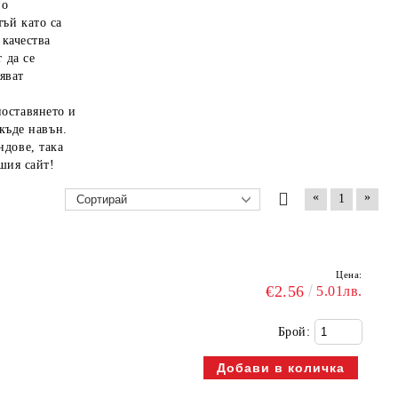
но
ъй като са
 качества
 да се
яват
оставянето и
якъде навън.
ндове, така
ашия сайт!
«
»
1
Цена:
€2.56
5.01лв.
Брой: