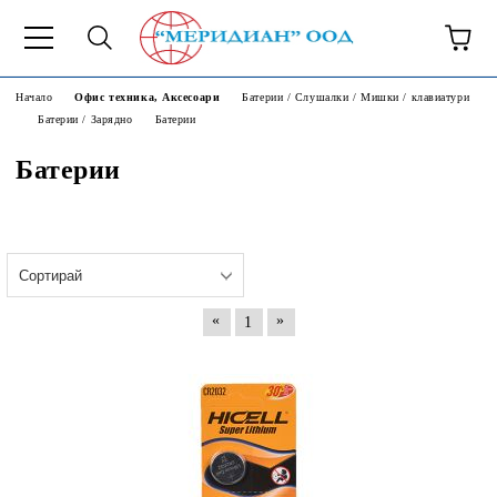
6500777
Начало
Офис техника, Аксесоари
Батерии / Слушалки / Мишки / клавиатури
Батерии / Зарядно
Батерии
Батерии
«
»
1