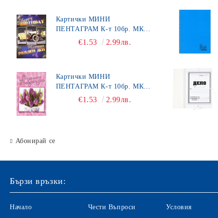
Картони
Кошчета
Картички МИНИ
ПЕНТАГРАМ К-т 10бр. МК
Номератори
492
€1.53
2.99лв.
Антителбоди
Картички МИНИ
ПЕНТАГРАМ К-т 10бр. МК
450
€1.53
2.99лв.
Абонирай се
Бързи връзки:
Начало
Чести Въпроси
Условия