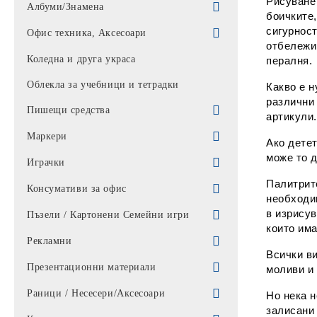
Рисуванет
Парти артикули
Албуми/Знамена
боичките,
сигурност
Балони
Знамена
Офис техника, Аксесоари
отбележим
Торбички
Албуми
Батерии / Слушалки / Мишки /
Коледна и друга украса
пералня.
клавиатури
Облекла за учебници и тетрадки
Какво е н
Калкулатори
различни 
Пишещи средства
артикули
Калкулатори *
Батерии / Зарядно
Химикали
Маркери
Ако дете
Алкални батерии
Мишки
може то д
UNIVERSAL
Автоматични моливи
Перманентни маркери
Играчки
Батерии
Пад за мишка
Палитрите
АЙХАО
Моливи
Лакови маркер
филмови герои
Консумативи за офис
необходи
Слушалки / микрофон
Комплекти химикали
Пълнители
Маркери за бяла дъска
Комплекти
в изрисув
Кутии за дискове
Пъзели / Картонени Семейни игри
Аксесоари
които има
MIX
Писалки
Маркер за СД
Движещи с батерии
Почистващи препарати за офис
Пъзели
Рекламни
Лампи
Всички в
КЛАРО
Рапидографи
Текстмаркери
Детски
Картонени Семейни игри
Визитници рекламни
Презентационни материали
моливи и 
Тонколони
BIC
Туш
Кукли детски
Шапки
Баджове
Раници / Несесери/Аксесоари
Но нека н
Фенери/ ЧАДЪРИ
залисани 
Химикали PENSAN / АРК
Тънкописци
Движещи