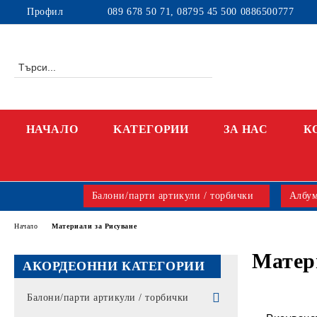
Профил
089 678 50 71, 08795 45 500 0886500777
НАЧАЛО
KАТЕГОРИИ
ЗА НАС
К
Балони/парти артикули / торбички
Албум
Начало
Материали за Рисуване
Матер
АКОРДЕОННИ КАТЕГОРИИ
Балони/парти артикули / торбички