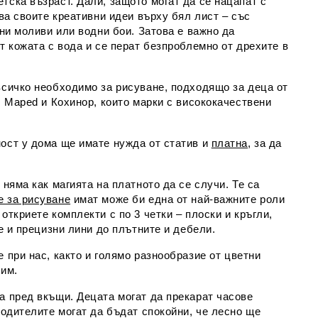
тска възраст. Дали, защото могат да се нацапат с
ява своите креативни идеи върху бял лист – със
тни моливи или водни бои. Затова е важно да
т кожата с вода и се перат безпроблемно от дрехите в
всичко необходимо за рисуване, подходящо за деца от
, Maped и Кохинор, които марки с висококачествени
ност у дома ще имате нужда от статив и
платна
, за да
.
 няма как магията на платното да се случи. Те са
е за рисуване
имат може би една от най-важните роли
откриете комплекти с по 3 четки – плоски и кръгли,
те и прецизни лини до плътните и дебели.
 при нас, както и голямо разнообразие от цветни
тим.
а пред вкъщи. Децата могат да прекарат часове
родителите могат да бъдат спокойни, че лесно ще