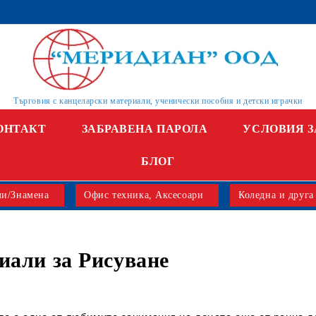
Търговия с канцеларски материали, ученически пособия и детски играчки
ОНТАКТ
ЗАБРАВЕНА ПАРОЛА
УСЛОВИЯ З
БЛОГ
и/Знамена
Офис техника, Аксесоари
Коледна и друга
иали за Рисуване