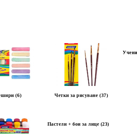
Учени
ешири (6)
Четки за рисуване (37)
Пастели + бои за лице (23)