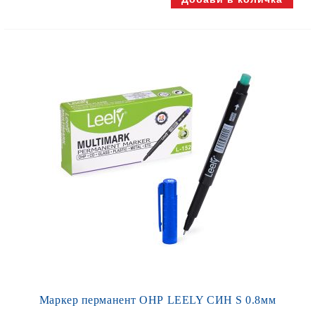
Маркер перманент ОНР LEELY СИН S 0.8мм