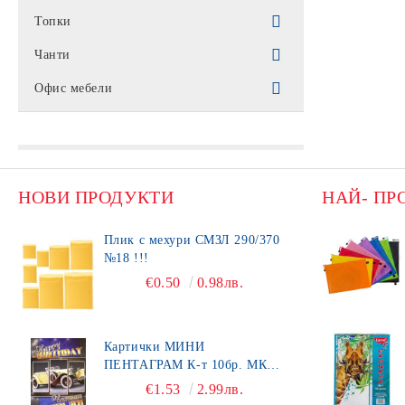
Тебешири
Линии MAPED/ КЕЙРОУД
Шаблони
Медицински формуляри
Папки с механизъм
ТАБЛА за обучение
Разговорници
Пликове разни
Тетрадка тв. кори А5
Топки
Индекси
Тетрадки А4
Четки за рисуване
Триъгълници
Личен състав
Папки тип кутия - картонени с
Стенни карти
Книжки за оцветяване
Пликове с мехурчета
Тетрадка А5 вестник
Картички
Топки кожени
ТЕТРАДКА тв. кори А4
Чанти
Нотни тетрадки
ластик
Ученически помагала
Разходи за производство
Книжки за четене
Пликове Лукс ПЕРЛА
Тетрадка спирала А5 вестник
БЛОКОВЕ / СКИЦНИЦИ
Топки ГУМЕНИ
ТЕТРАДКА А4 офсет
Чанти за лаптоп
Офис мебели
Папки с копче / с цип
Палитри и чаши за четки
Счетоводна отчетност
ДЕТСКИ КНИГИ
Пликове ОФСЕТ
Тетрадка спирала А5 офсет
Топки ПВЦ
Милиметрови блокчета
ТЕТРАДКА спирала А4 офсет
Бележник / Карта ученически
Чанти ПВЦ
Стелажи Метални
Папки с джобове
Темперни бои
Митнически
Плик КАФЯВ
Тетрадка А5 офсет
Блокчета
ТЕТРАДКА спирала А4 вестник
Блокнот
Чанти платнени
Папки с ластик
Пастели + бои за лице
Медицински книги
Гланцови блокчета
ТЕТРАДКА А4 вестник
НОВИ ПРОДУКТИ
НАЙ- ПР
Папки ХУДОЖНИК
Банкови формуляри
Скицници
Клипборди
Плик с мехури СМЗЛ 290/370
Инвентарни описи
№18 !!!
Клипборд
Разделители
общотипови формуляри
€0.50
0.98лв.
Картони
Картички МИНИ
ПЕНТАГРАМ К-т 10бр. МК
492
€1.53
2.99лв.