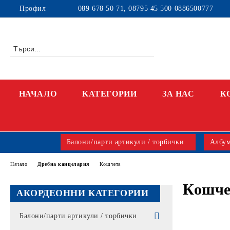
Профил
089 678 50 71, 08795 45 500 0886500777
НАЧАЛО
KАТЕГОРИИ
ЗА НАС
К
Балони/парти артикули / торбички
Албум
Начало
Дребна канцелария
Кошчета
Кошче
АКОРДЕОННИ КАТЕГОРИИ
Балони/парти артикули / торбички