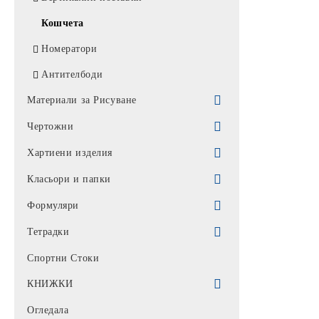
Кошчета
Номератори
Антителбоди
Материали за Рисуване
Художествени материали
Чертожни
Рисуване
Маслени / Акрилни бои
Острилки
Хартиени изделия
Водни боички
Гуми
Материали за труд и творчество
Класьори и папки
Труд и творчество
Гуми КОХИНОР
Линии
Тефтери
Класьори
Формуляри
Флумастри / Маркери за рисуване
Гуми МАПЕД
Линии BG
Тефтер
Пергели
Стикери етикети
Класьори с 2ринга
Папки
Книги
Тетрадки
КОМПЛЕКТИ КРЕАТИВНИ
Гуми MIX
Линии КОХИНОР
Тефтер МИКС
Комплекти за чертане
Стикери
Класьори с 4 ринга
Хартиени кубчета
Транспортна дейност
Джобове
Архивни кутии
Тетрадки В5
Спортни Стоки
МОДЕЛИН + ФОРМИ / ГЛИНА
Линии ВНОС
Тефтер спирала
Транспортири
Ученически етикети / Програми
Класьор с метален кант
Парични средства
Хартиени самозалепващи
Папки хартиени
Пътни и стенни карти
Тетрадка В5
КНИЖКИ
Тетрадки речник
Цветни моливи
Линии Микс
Азбучник
Линеали
Класьори НОКИ без мет. кант
ДМА и материал запаси
Хартиени МIX
Папка ПВЦ прозрачно лице
Пътни карти
Тетрадка В5 Спирала
Пликове
ТЕТРАДКИ А5
УЧЕБНИ ПОМАГАЛА
Огледала