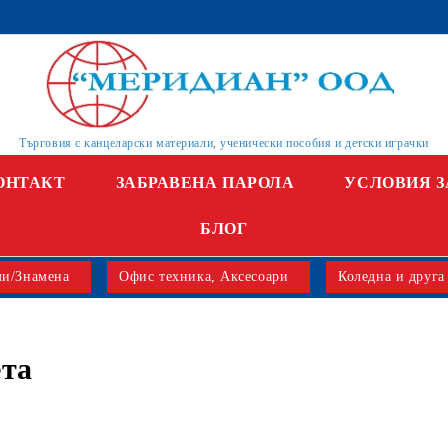
Търговия с канцеларски материали, ученически пособия и детски играчки
ОНТАКТ
ЗАБРАВЕНА ПАРОЛА
УСЛОВИЯ З
БЛОГ
и/Знамена
Офис техника, Аксесоари
Коледна и друга
та