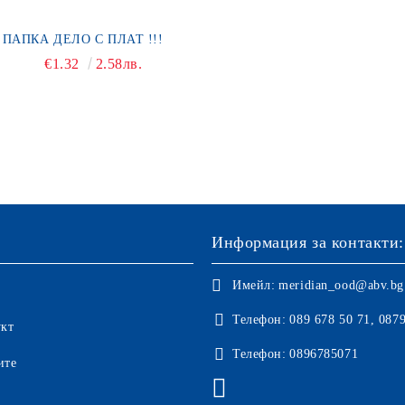
ПАПКА ДЕЛО С ПЛАТ !!!
€1.32
2.58лв.
Информация за контакти:
Имейл:
meridian_ood@abv.bg
Телефон:
089 678 50 71, 087
укт
Телефон:
0896785071
ите