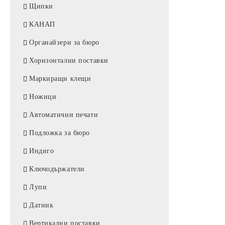
Щипки
КАНАП
Органайзери за бюро
Хоризонтални поставки
Маркиращи клещи
Ножици
Автоматични печати
Подложка за бюро
Индиго
Ключодържатели
Лупи
Датник
Вертикални поставки