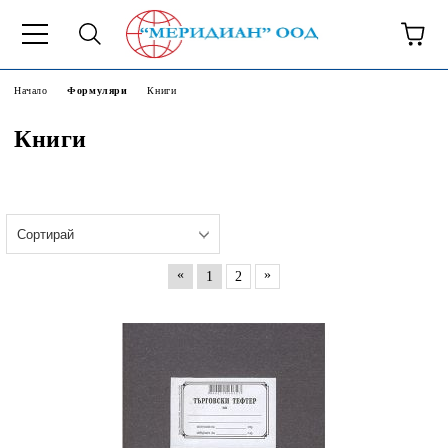
6500777
Начало
Формуляри
Книги
Книги
«
»
1
2