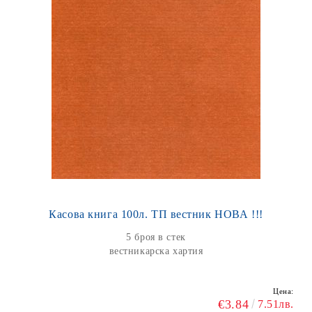
Касова книга 100л. ТП вестник НОВА !!!
5 броя в стек
вестникарска хартия
Цена:
€3.84
7.51лв.