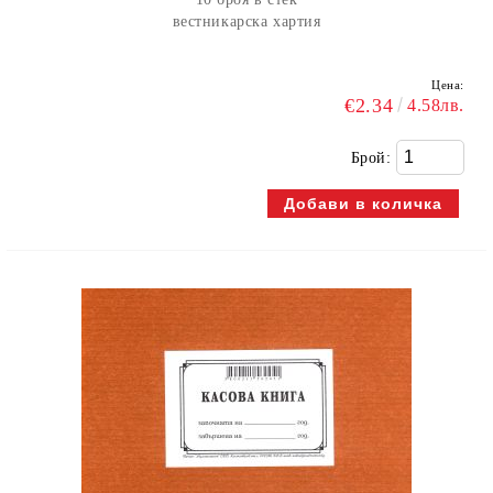
вестникарска хартия
Цена:
€2.34
4.58лв.
Брой: