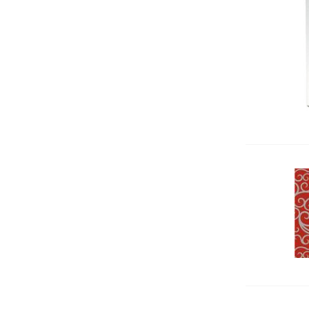
Щипки
КАНАП
Органайзери за бюро
Хоризонтални поставки
Маркиращи клещи
Ножици
Автоматични печати
Подложка за бюро
Индиго
Ключодържатели
Лупи
Датник