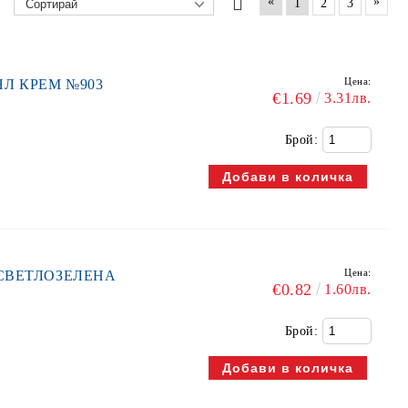
«
»
1
2
3
Цена:
БЯЛ КРЕМ №903
€1.69
3.31лв.
Брой:
Цена:
м. СВЕТЛОЗЕЛЕНА
€0.82
1.60лв.
Брой: