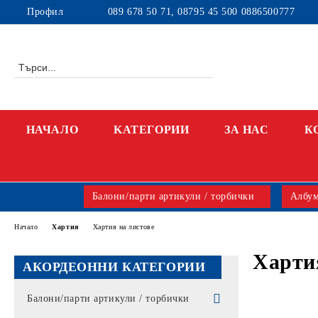
Профил
089 678 50 71, 08795 45 500 0886500777
НАЧАЛО
KАТЕГОРИИ
ЗА НАС
К
Балони/парти артикули / торбички
Албум
Начало
Хартия
Хартия на листове
Харти
АКОРДЕОННИ КАТЕГОРИИ
Балони/парти артикули / торбички