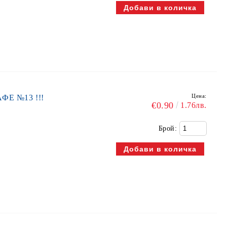
Цена:
АФЕ №13 !!!
€0.90
1.76лв.
Брой: