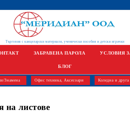
Търговия с канцеларски материали, ученически пособия и детски играчки
ОНТАКТ
ЗАБРАВЕНА ПАРОЛА
УСЛОВИЯ З
БЛОГ
и/Знамена
Офис техника, Аксесоари
Коледна и друга
я на листове