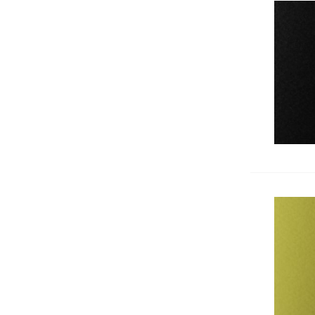
Вертикални поставки
Кошчета
Номератори
Антителбоди