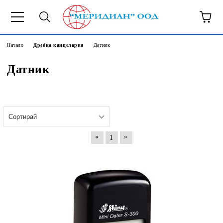
6500777
Начало
Дребна канцелария
Датник
Датник
«
»
1