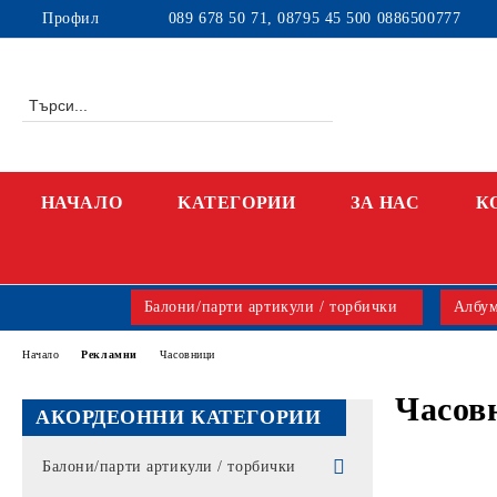
Профил
089 678 50 71, 08795 45 500 0886500777
НАЧАЛО
KАТЕГОРИИ
ЗА НАС
К
Балони/парти артикули / торбички
Албум
Начало
Рекламни
Часовници
Часов
АКОРДЕОННИ КАТЕГОРИИ
Балони/парти артикули / торбички