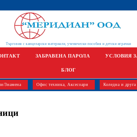
Търговия с канцеларски материали, ученически пособия и детски играчки
ОНТАКТ
ЗАБРАВЕНА ПАРОЛА
УСЛОВИЯ З
БЛОГ
и/Знамена
Офис техника, Аксесоари
Коледна и друга
ници