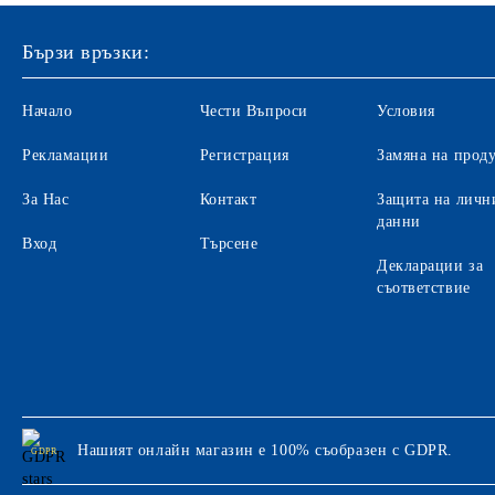
Индиго
Бързи връзки:
Ключодържатели
Начало
Чести Въпроси
Условия
Лупи
Датник
Рекламации
Регистрация
Замяна на прод
Вертикални поставки
За Нас
Контакт
Защита на личн
данни
Кошчета
Вход
Търсене
Декларации за
Номератори
съответствие
Антителбоди
Нашият онлайн магазин е 100% съобразен с GDPR.
GDPR