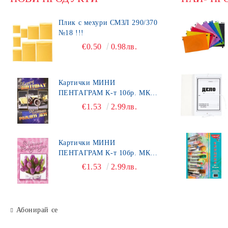
Тампонни мастила
Банкови формуляри
Скицници
Клипборди
Плик с мехури СМЗЛ 290/370
Кабъри
Инвентарни описи
№18 !!!
Клипборд
Разделители
Карфици
общотипови формуляри
€0.50
0.98лв.
Пинчета за корк
Картони
Кламери
Картички МИНИ
ПЕНТАГРАМ К-т 10бр. МК
Щипки
492
€1.53
2.99лв.
КАНАП
Органайзери за бюро
Картички МИНИ
Хоризонтални поставки
ПЕНТАГРАМ К-т 10бр. МК
450
€1.53
2.99лв.
Маркиращи клещи
Ножици
Автоматични печати
Абонирай се
Подложка за бюро