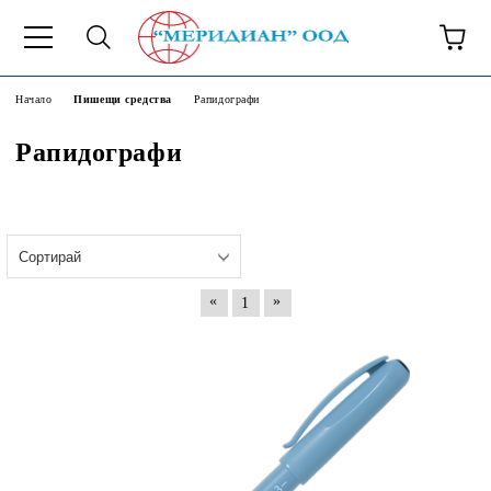
6500777
Начало
Пишещи средства
Рапидографи
Рапидографи
«
»
1