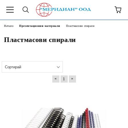
6500777
Начало
Презентационни материали
Пластмасови спирали
Пластмасови спирали
«
»
1