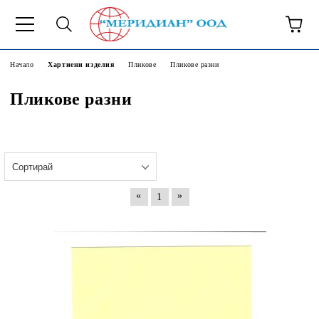
6500777
Начало
Хартиени изделия
Пликове
Пликове разни
Пликове разни
«
»
1