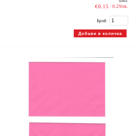
Цена:
€0.15
0.29лв.
Брой: