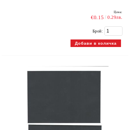
Цена:
€0.15
0.29лв.
Брой: