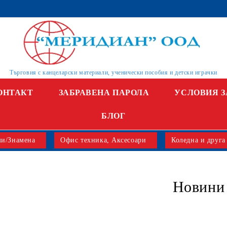
Търговия с канцеларски материали, ученически пособия и детски играчки
ОНТАКТ
ЗАБРАВЕНА ПАРОЛА
УСЛОВИЯ З
БЛОГ
и/Знамена
Офис техника, Аксесоари
Коледна и друга
Новини