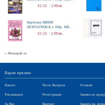
Щипки
492
€1.53
2.99лв.
КАНАП
Органайзери за бюро
Картички МИНИ
ПЕНТАГРАМ К-т 10бр. МК
Хоризонтални поставки
450
€1.53
2.99лв.
Маркиращи клещи
Ножици
Абонирай се
Автоматични печати
Подложка за бюро
Индиго
Бързи връзки:
Ключодържатели
Начало
Чести Въпроси
Условия
Лупи
Рекламации
Регистрация
Замяна на прод
Датник
За Нас
Контакт
Защита на личн
Вертикални поставки