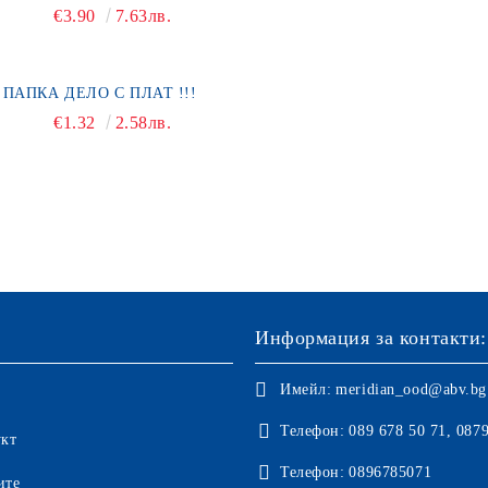
€3.90
7.63лв.
ПАПКА ДЕЛО С ПЛАТ !!!
€1.32
2.58лв.
Информация за контакти:
Имейл:
meridian_ood@abv.bg
Телефон:
089 678 50 71, 087
укт
Телефон:
0896785071
ите