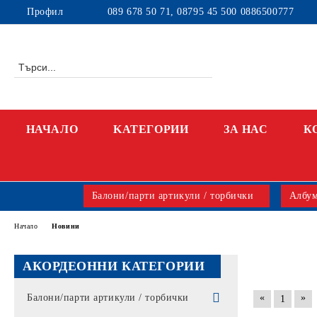
Профил
089 678 50 71, 08795 45 500 0886500777
НАЧАЛО
KАТЕГОРИИ
ЗА НАС
К
Балони/парти артикули / торбички
Албум
Начало
Новини
АКОРДЕОННИ КАТЕГОРИИ
«
»
Балони/парти артикули / торбички
1