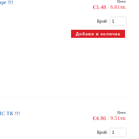
Цена:
ре !!!
€3.48
6.81лв.
Брой:
Цена:
С ТК !!!
€4.86
9.51лв.
Брой: