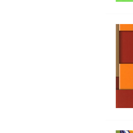
Кошчета
Номератори
Антителбоди