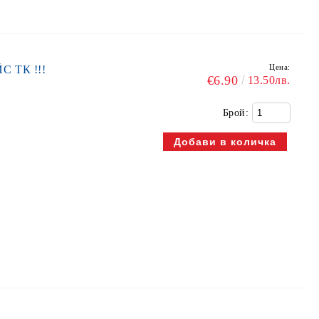
Цена:
С ТК !!!
€6.90
13.50лв.
Брой: