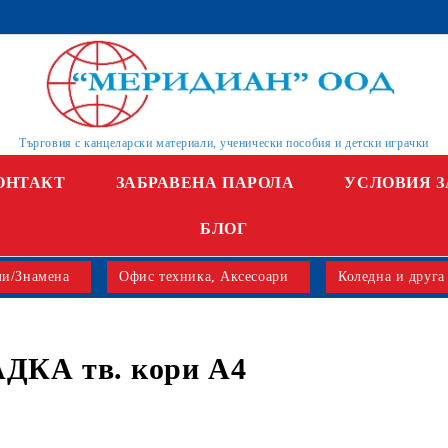
Търговия с канцеларски материали, ученически пособия и детски играчки
ОНТАКТ
ЗАБРАВЕНА ПАРОЛА
УСЛОВИЯ З
БЛОГ
и/Знамена
Офис техника, Аксесоари
Коледна и друга
ДКА тв. кори А4