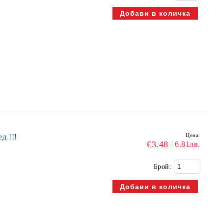
Цена:
д !!!
€3.48
6.81лв.
Брой: