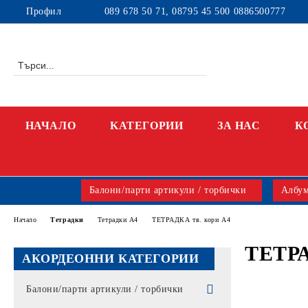
Профил
089 678 50 71, 08795 45 500 0886500777
НАЧАЛО
KАТЕГОРИИ
ЗА НАС
К
Балони/парти артикули / торбички
Албум
Начало
Тетрадки
Тетрадки А4
ТЕТРАДКА тв. кори А4
ТЕТРА
АКОРДЕОННИ КАТЕГОРИИ
Балони/парти артикули / торбички