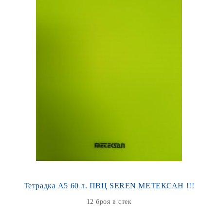
Тетрадка А5 60 л. ПВЦ SEREN МЕТЕКСАН !!!
12 броя в стек