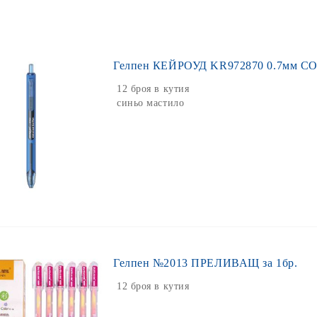
Гелпен КЕЙРОУД KR972870 0.7мм 
12 броя в кутия
синьо мастило
Гелпен №2013 ПРЕЛИВАЩ за 1бр.
12 броя в кутия