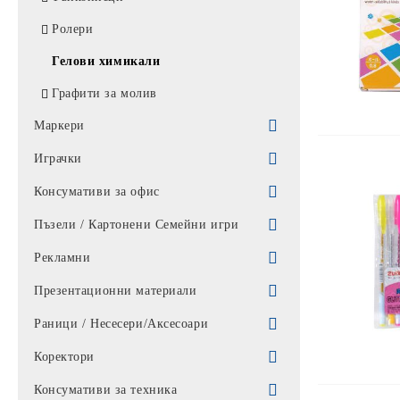
Ламинатори
Ролери
Шредери
Гелови химикали
Клавиатури
Графити за молив
Маркери
Перманентни маркери
Играчки
Лакови маркер
филмови герои
Консумативи за офис
Маркери за бяла дъска
Комплекти
Кутии за дискове
Пъзели / Картонени Семейни игри
Маркер за СД
Движещи с батерии
Почистващи препарати за офис
Пъзели
Рекламни
Текстмаркери
Детски
Картонени Семейни игри
Визитници рекламни
Презентационни материали
Кукли детски
Шапки
Баджове
Раници / Несесери/Аксесоари
Движещи
Часовници
Фолиа за ламиниране
Шишета за вода
Коректори
Комплекти за пясък
ДРУГИ
Комбинирани дъски
Несесери за училище
Коректор лента
Консумативи за техника