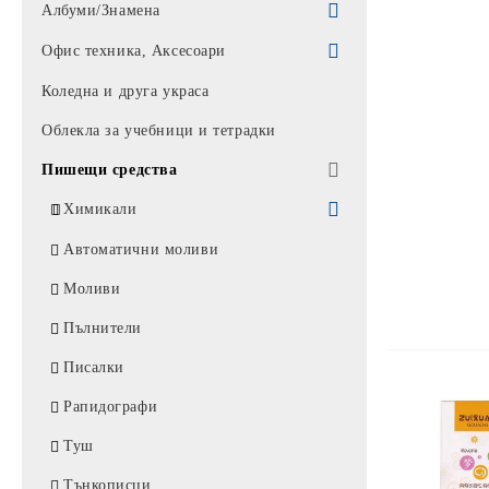
Парти артикули
Албуми/Знамена
Балони
Знамена
Офис техника, Аксесоари
Торбички
Албуми
Батерии / Слушалки / Мишки /
Коледна и друга украса
клавиатури
Облекла за учебници и тетрадки
Калкулатори
Пишещи средства
Калкулатори *
Батерии / Зарядно
Химикали
Алкални батерии
Мишки
UNIVERSAL
Автоматични моливи
Батерии
Пад за мишка
АЙХАО
Моливи
Слушалки / микрофон
Комплекти химикали
Пълнители
Аксесоари
MIX
Писалки
Лампи
КЛАРО
Рапидографи
Тонколони
BIC
Туш
Фенери/ ЧАДЪРИ
Химикали PENSAN / АРК
Тънкописци