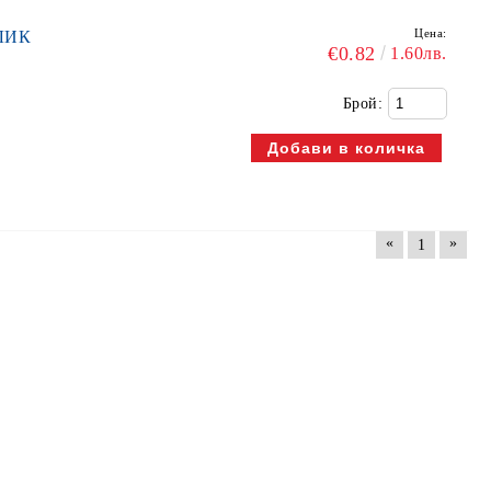
Цена:
ПЛИК
€0.82
1.60лв.
Брой:
«
»
1