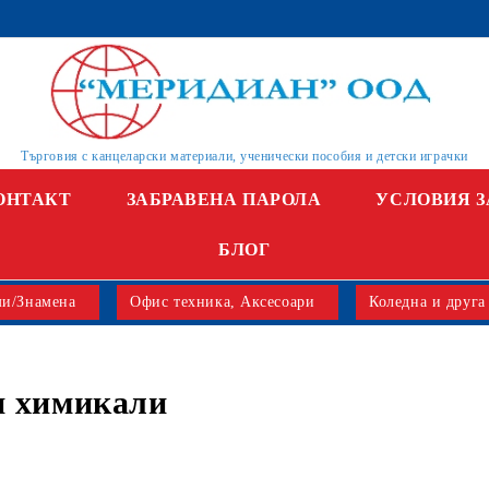
Търговия с канцеларски материали, ученически пособия и детски играчки
ОНТАКТ
ЗАБРАВЕНА ПАРОЛА
УСЛОВИЯ З
БЛОГ
и/Знамена
Офис техника, Аксесоари
Коледна и друга
и химикали