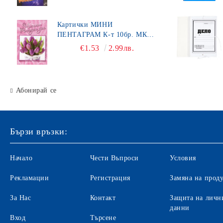
Органайзери за бюро
Картички МИНИ
Хоризонтални поставки
ПЕНТАГРАМ К-т 10бр. МК
450
€1.53
2.99лв.
Маркиращи клещи
Ножици
Автоматични печати
Абонирай се
Подложка за бюро
Индиго
Бързи връзки:
Ключодържатели
Начало
Чести Въпроси
Условия
Лупи
Датник
Рекламации
Регистрация
Замяна на прод
Вертикални поставки
За Нас
Контакт
Защита на личн
данни
Кошчета
Вход
Търсене