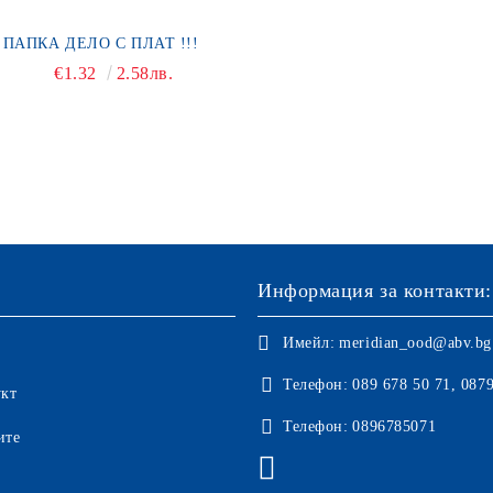
ПАПКА ДЕЛО С ПЛАТ !!!
€1.32
2.58лв.
Информация за контакти:
Имейл:
meridian_ood@abv.bg
Телефон:
089 678 50 71, 087
укт
Телефон:
0896785071
ите