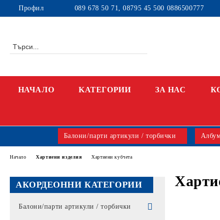
Профил
089 678 50 71, 08795 45 500 0886500777
НАЧАЛО
KАТЕГОРИИ
ЗА НАС
К
Балони/парти артикули / торбички
Албум
Начало
Хартиени изделия
Хартиени кубчета
Харти
АКОРДЕОННИ КАТЕГОРИИ
Балони/парти артикули / торбички