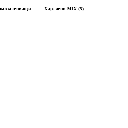
амозалепващи
Хартиени МIX (5)