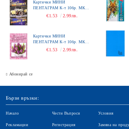
Картички МИНИ
ПЕНТАГРАМ К-т 10бр. МК
Кошчета
492
€1.53
2.99лв.
Номератори
Антителбоди
Картички МИНИ
ПЕНТАГРАМ К-т 10бр. МК
450
€1.53
2.99лв.
Абонирай се
Бързи връзки:
Начало
Чести Въпроси
Условия
Рекламации
Регистрация
Замяна на прод