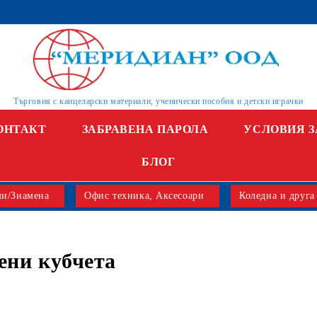
Търговия с канцеларски материали, ученически пособия и детски играчки
ОНТАКТ
ЗАБРАВЕНА ПАРОЛА
УСЛОВИЯ З
БЛОГ
и/Знамена
Офис техника, Аксесоари
Коледна и друга
ени кубчета