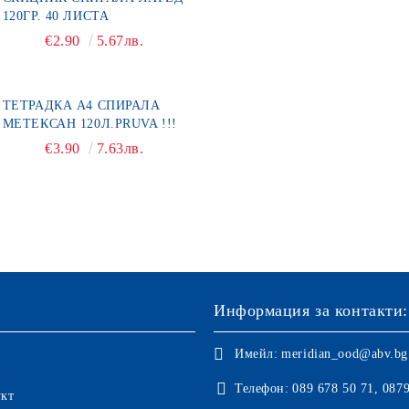
120ГР. 40 ЛИСТА
€2.90
5.67лв.
ТЕТРАДКА А4 СПИРАЛА
МЕТЕКСАН 120Л.PRUVA !!!
€3.90
7.63лв.
Информация за контакти:
Имейл:
meridian_ood@abv.bg
Телефон:
089 678 50 71, 087
укт