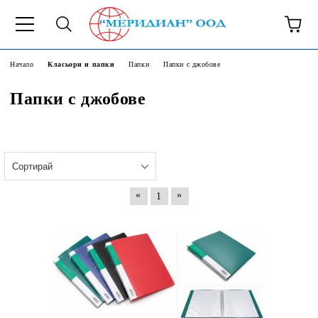
6500777
Начало
Класьори и папки
Папки
Папки с джобове
Папки с джобове
«
»
1