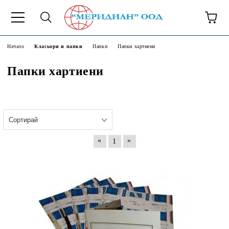
6500777
Начало
Класьори и папки
Папки
Папки хартиени
Папки хартиени
«
»
1