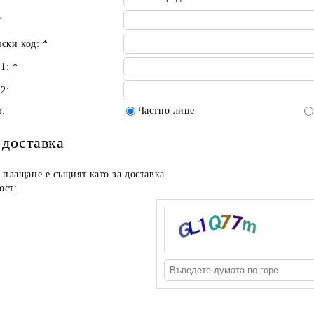
*
ски код:
*
 1:
*
2:
м:
Частно лице
 доставка
 плащане е същият като за доставка
ост: