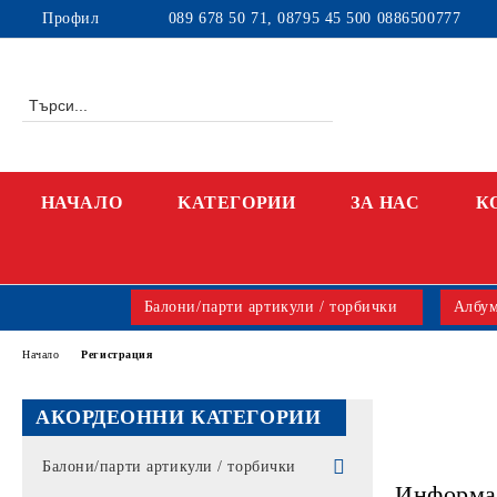
Профил
089 678 50 71, 08795 45 500 0886500777
НАЧАЛО
KАТЕГОРИИ
ЗА НАС
К
Балони/парти артикули / торбички
Албум
Начало
Регистрация
АКОРДЕОННИ КАТЕГОРИИ
Балони/парти артикули / торбички
Информац