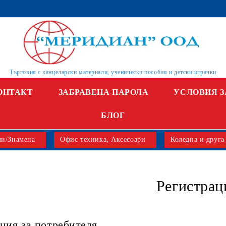
Търговия с канцеларски материали, ученически пособия и детски играчки
ОНТАКТ
ЗАБРАВЕНА ПАРОЛА
УСЛОВИЯ З
БЛОГ
и/Знамена
Офис техника, Аксесоари
Коледна и друга
Регистрац
ия за потребителя