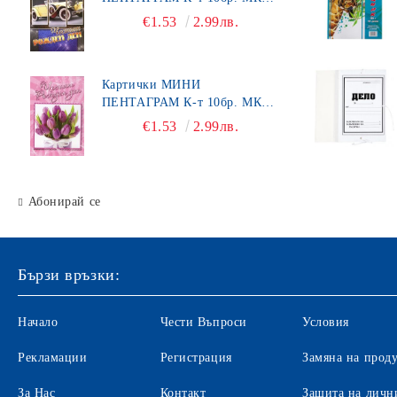
Щипки
492
€1.53
2.99лв.
КАНАП
Органайзери за бюро
Картички МИНИ
ПЕНТАГРАМ К-т 10бр. МК
Хоризонтални поставки
450
€1.53
2.99лв.
Маркиращи клещи
Ножици
Абонирай се
Автоматични печати
Подложка за бюро
Индиго
Бързи връзки:
Ключодържатели
Начало
Чести Въпроси
Условия
Лупи
Рекламации
Регистрация
Замяна на прод
Датник
За Нас
Контакт
Защита на личн
Вертикални поставки