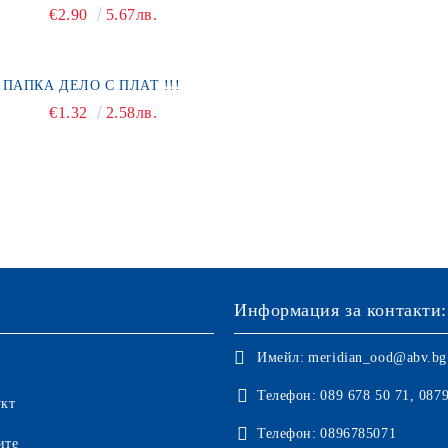
€2.90
5.67лв.
ПАПКА ДЕЛО С ПЛАТ !!!
€1.32
2.58лв.
Информация за контакти:
Имейл:
meridian_ood@abv.bg
Телефон:
089 678 50 71, 087
укт
Телефон:
0896785071
ите