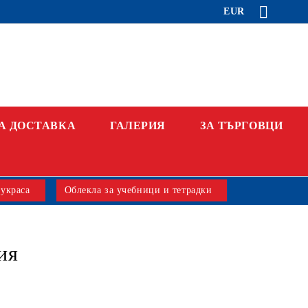
EUR
А ДОСТАВКА
ГАЛЕРИЯ
ЗА ТЪРГОВЦИ
 украса
Облекла за учебници и тетрадки
ия