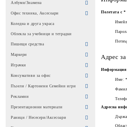
Парти артикули
Албуми/Знамена
Полетата с
*
Балони
Знамена
Офис техника, Аксесоари
Имей
Торбички
Албуми
Батерии / Слушалки / Мишки /
Коледна и друга украса
клавиатури
Парол
Облекла за учебници и тетрадки
Калкулатори
Потвъ
Пишещи средства
Калкулатори *
Батерии / Зарядно
Химикали
Маркери
Адрес за
Алкални батерии
Мишки
UNIVERSAL
Автоматични моливи
Перманентни маркери
Играчки
Информация 
Батерии
Пад за мишка
АЙХАО
Моливи
Лакови маркер
филмови герои
Консумативи за офис
Име:
Слушалки / микрофон
Комплекти химикали
Пълнители
Маркери за бяла дъска
Комплекти
Кутии за дискове
Пъзели / Картонени Семейни игри
Фами
Аксесоари
MIX
Писалки
Маркер за СД
Движещи с батерии
Почистващи препарати за офис
Пъзели
Рекламни
Телеф
Лампи
КЛАРО
Рапидографи
Текстмаркери
Детски
Картонени Семейни игри
Визитници рекламни
Презентационни материали
Адресна инф
Тонколони
BIC
Туш
Кукли детски
Държа
Шапки
Баджове
Раници / Несесери/Аксесоари
Фенери/ ЧАДЪРИ
Облас
Химикали PENSAN / АРК
Тънкописци
Движещи