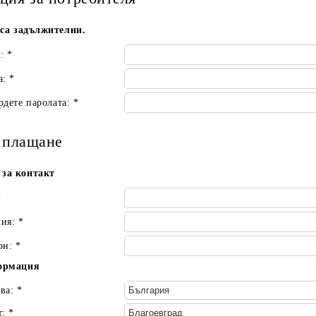
са задължителни.
л:
*
а:
*
рдете паролата:
*
 плащане
за контакт
*
лия:
*
он:
*
ормация
ва:
*
т:
*