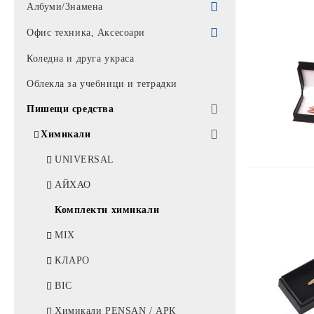
Парти артикули
Албуми/Знамена
Балони
Знамена
Офис техника, Аксесоари
Торбички
Албуми
Батерии / Слушалки / Мишки /
Коледна и друга украса
клавиатури
Облекла за учебници и тетрадки
Калкулатори
Пишещи средства
Калкулатори *
Батерии / Зарядно
Химикали
Алкални батерии
Мишки
UNIVERSAL
Батерии
Пад за мишка
АЙХАО
Слушалки / микрофон
Комплекти химикали
Аксесоари
MIX
Лампи
КЛАРО
Тонколони
BIC
Фенери/ ЧАДЪРИ
Химикали PENSAN / АРК