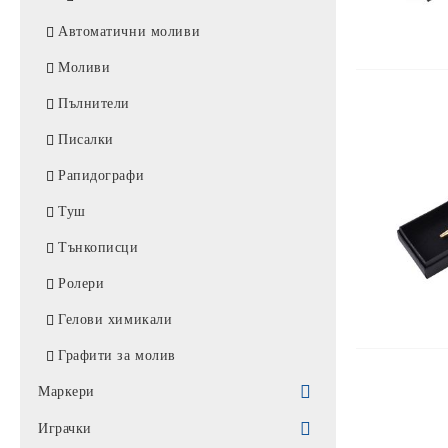
Ламинатори
Автоматични моливи
Шредери
Моливи
Клавиатури
Пълнители
Писалки
Рапидографи
Туш
Тънкописци
Ролери
Гелови химикали
Графити за молив
Маркери
Перманентни маркери
Играчки