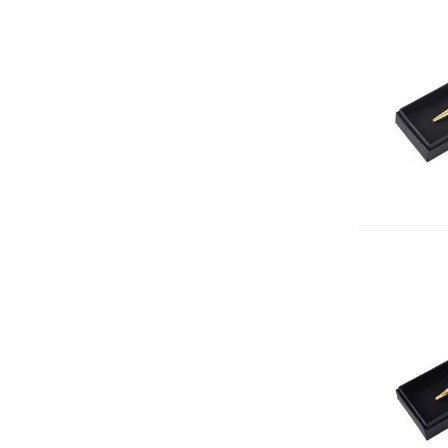
Подложка за бюро
Индиго
Ключодържатели
Лупи
Датник
Вертикални поставки
Кошчета
Номератори
Антителбоди