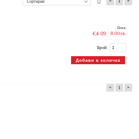
«
»
1
Цена:
€4.09
8.00лв.
Брой:
«
»
1