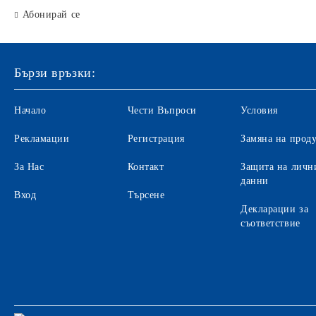
Автоматични печати
Абонирай се
Подложка за бюро
Индиго
Бързи връзки:
Ключодържатели
Начало
Чести Въпроси
Условия
Лупи
Датник
Рекламации
Регистрация
Замяна на прод
Вертикални поставки
За Нас
Контакт
Защита на личн
данни
Кошчета
Вход
Търсене
Декларации за
Номератори
съответствие
Антителбоди