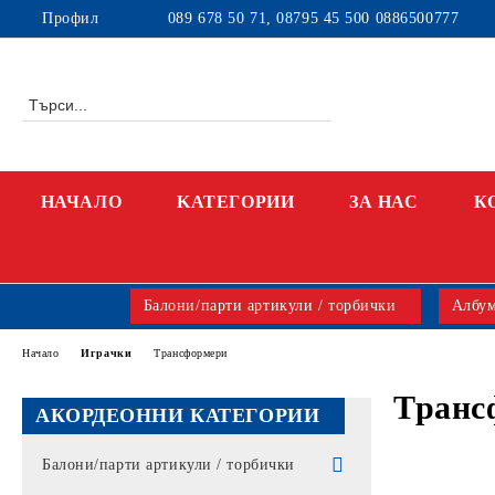
Профил
089 678 50 71, 08795 45 500 0886500777
НАЧАЛО
KАТЕГОРИИ
ЗА НАС
К
Балони/парти артикули / торбички
Албум
Начало
Играчки
Трансформери
Транс
АКОРДЕОННИ КАТЕГОРИИ
Балони/парти артикули / торбички