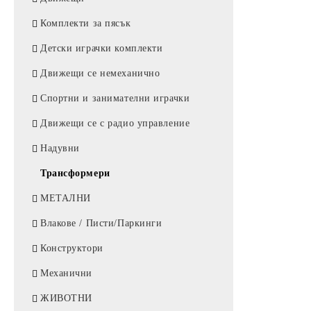
Ламинатори
Ролери
Комплекти за пясък
Шредери
Гелови химикали
Детски играчки комплекти
Клавиатури
Графити за молив
Движещи се немеханично
Спортни и занимателни играчки
Движещи се с радио управление
Надувни
Трансформери
МЕТАЛНИ
Влакове / Писти/Паркинги
Конструктори
Механични
ЖИВОТНИ