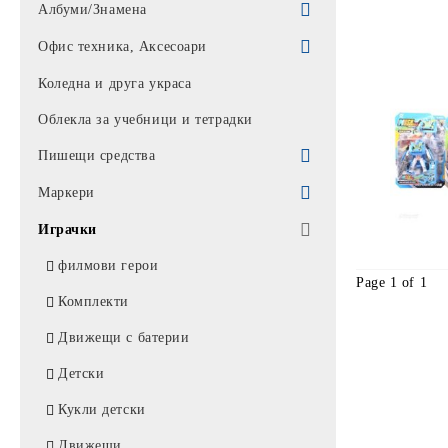
Парти артикули
Албуми/Знамена
Балони
Знамена
Офис техника, Аксесоари
Торбички
Албуми
Батерии / Слушалки / Мишки /
Коледна и друга украса
клавиатури
Облекла за учебници и тетрадки
Калкулатори
Пишещи средства
Калкулатори *
Батерии / Зарядно
Химикали
Маркери
Алкални батерии
Мишки
UNIVERSAL
Автоматични моливи
Перманентни маркери
Играчки
Батерии
Пад за мишка
АЙХАО
Моливи
Лакови маркер
филмови герои
Page 1 of 1
Слушалки / микрофон
Комплекти химикали
Пълнители
Маркери за бяла дъска
Комплекти
Аксесоари
MIX
Писалки
Маркер за СД
Движещи с батерии
Лампи
КЛАРО
Рапидографи
Текстмаркери
Детски
Тонколони
BIC
Туш
Кукли детски
Фенери/ ЧАДЪРИ
Химикали PENSAN / АРК
Тънкописци
Движещи