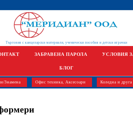
Търговия с канцеларски материали, ученически пособия и детски играчки
ОНТАКТ
ЗАБРАВЕНА ПАРОЛА
УСЛОВИЯ З
БЛОГ
и/Знамена
Офис техника, Аксесоари
Коледна и друга
формери