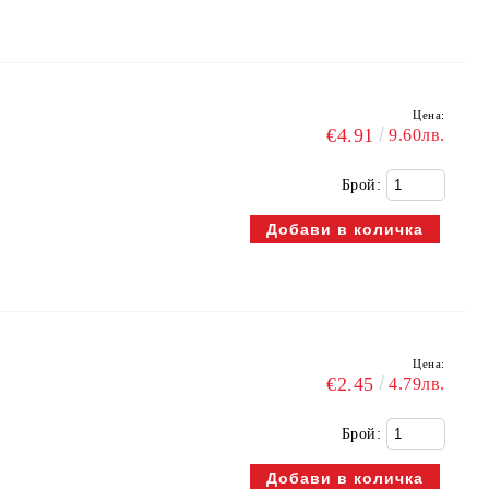
Цена:
€4.91
9.60лв.
Брой:
Цена:
€2.45
4.79лв.
Брой: