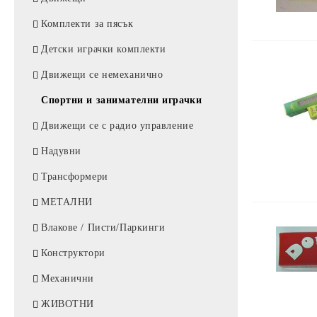
Ламинатори
Ролери
Комплекти за пясък
Шредери
Гелови химикали
Детски играчки комплекти
Клавиатури
Графити за молив
Движещи се немеханично
Спортни и занимателни играчки
Движещи се с радио управление
Надувни
Трансформери
МЕТАЛНИ
Влакове / Писти/Паркинги
Конструктори
Механични
ЖИВОТНИ