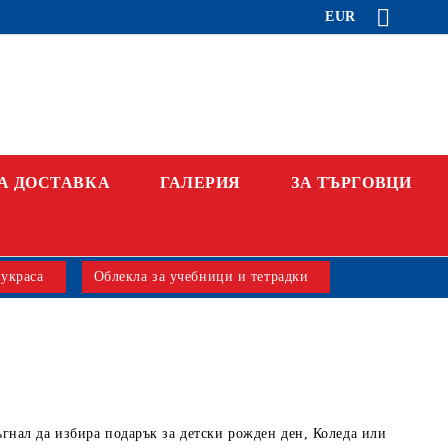
EUR
А ДОСТАВКА
ГАЛЕРИЯ
ЗА ТЪРГОВЦИ
 украса
Облекла за учебници и тетрадки
ъгнал да избира подарък за детски рожден ден, Коледа или