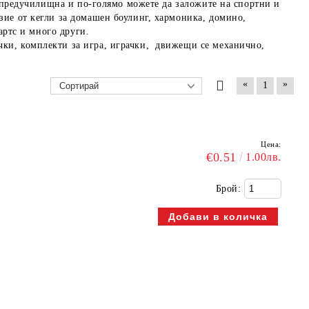
в предучилищна и по-голямо можете да заложите на спортни и
зие от кегли за домашен боулинг, хармоника, домино,
артс и много други.
ки, комплекти за игра, играчки, движещи се механично,
«
»
1
Цена:
€0.51
1.00лв.
Брой: