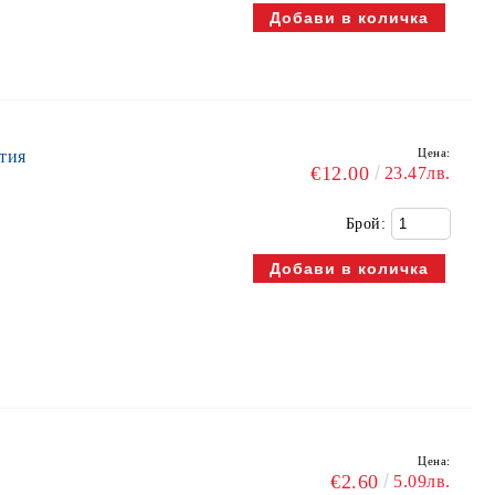
Цена:
тия
€12.00
23.47лв.
Брой:
Цена:
€2.60
5.09лв.