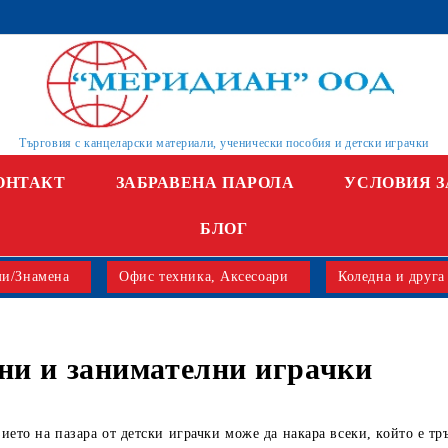
Търговия с канцеларски материали, ученически пособия и детски играчки
ОНТАКТ
ЗАБРАВЕНА ПАРОЛА
УСЛОВИЯ З
БЛОГ
и/Знамена
Офис техника, Аксесоари
Коледна и друга
ни и занимателни играчки
ието на пазара от детски играчки може да накара всеки, който е тр