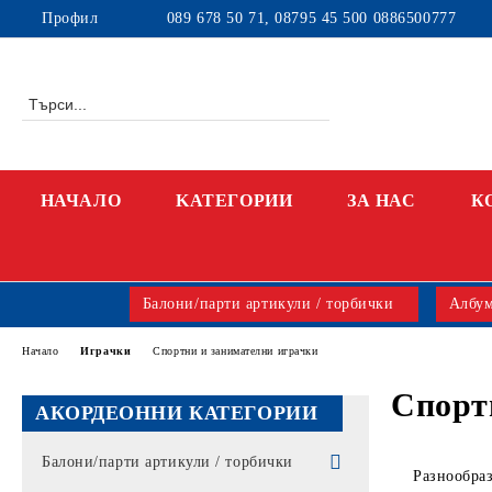
Профил
089 678 50 71, 08795 45 500 0886500777
НАЧАЛО
KАТЕГОРИИ
ЗА НАС
К
Балони/парти артикули / торбички
Албум
Начало
Играчки
Спортни и занимателни играчки
Спорт
АКОРДЕОННИ КАТЕГОРИИ
Балони/парти артикули / торбички
Разнообраз