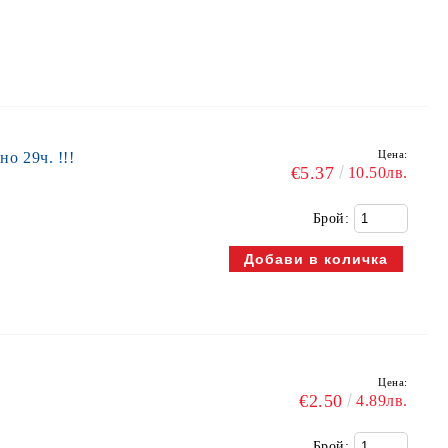
Цена:
 29ч. !!!
€5.37
10.50лв.
Брой:
Цена:
€2.50
4.89лв.
Брой: