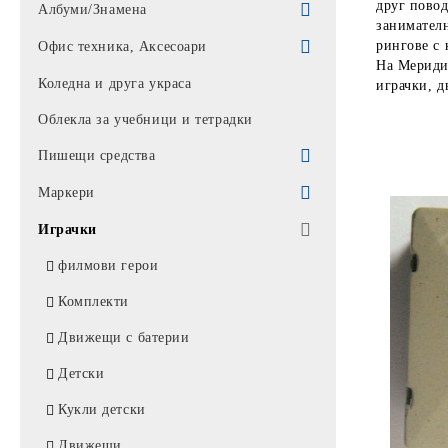
друг повод
Парти артикули
Албуми/Знамена
занимателн
Балони
Знамена
рингове с 
Офис техника, Аксесоари
На Мериди
Торбички
Албуми
Батерии / Слушалки / Мишки /
Коледна и друга украса
играчки, д
клавиатури
Облекла за учебници и тетрадки
Калкулатори
Пишещи средства
Калкулатори *
Батерии / Зарядно
Химикали
Маркери
Алкални батерии
Мишки
UNIVERSAL
Автоматични моливи
Перманентни маркери
Играчки
Батерии
Пад за мишка
АЙХАО
Моливи
Лакови маркер
филмови герои
Слушалки / микрофон
Комплекти химикали
Пълнители
Маркери за бяла дъска
Комплекти
Аксесоари
MIX
Писалки
Маркер за СД
Движещи с батерии
Лампи
КЛАРО
Рапидографи
Текстмаркери
Детски
Тонколони
BIC
Туш
Кукли детски
Фенери/ ЧАДЪРИ
Химикали PENSAN / АРК
Тънкописци
Движещи