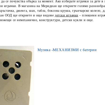
 да се почувства обърка за момент. Ако избирате играчки за дете 
и играчки. В магазина на Меридиан ще откриете голямо разнообра
кръстачка, дженга, шах, табла, боксова круша, грънчарско колело, д
ан ООД ще откриете и още видове
детски играчки
– плюшени играч
вижещи се немеханично, конструктури, детски кукли и още.
Музика -МЕХАНИЗМИ с батерии