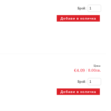
Брой:
Цена:
€4.09
8.00лв.
Брой: