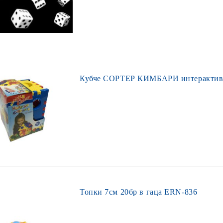
Кубче СОРТЕР КИМБАРИ интерактивно
Топки 7см 20бр в гаца ERN-836