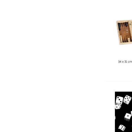
Автоматични печати
Подложка за бюро
Индиго
Ключодържатели
Лупи
Датник
Вертикални поставки
Кошчета
Номератори
Антителбоди