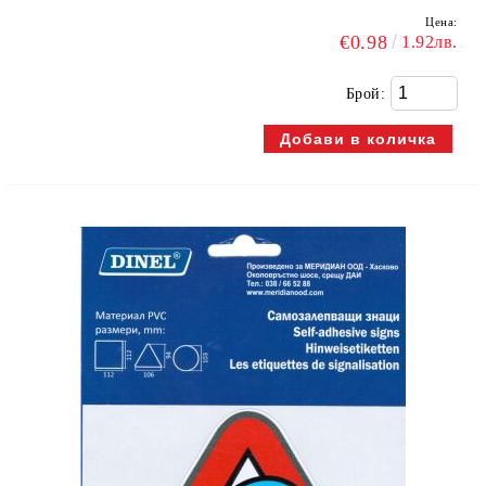
Цена:
€0.98
1.92лв.
Брой: