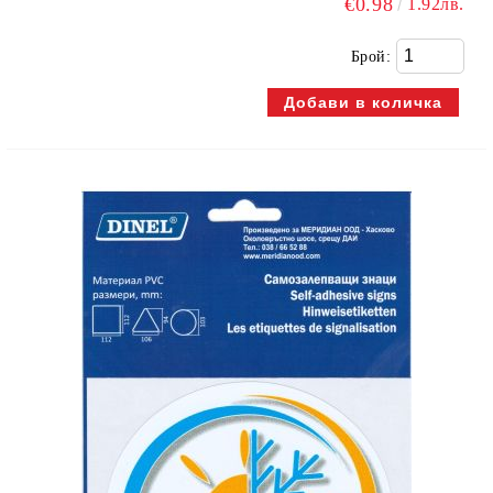
€0.98
1.92лв.
Брой: