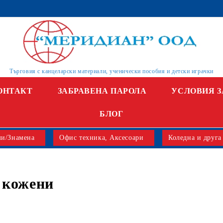
Търговия с канцеларски материали, ученически пособия и детски играчки
ОНТАКТ
ЗАБРАВЕНА ПАРОЛА
УСЛОВИЯ З
БЛОГ
и/Знамена
Офис техника, Аксесоари
Коледна и друга
 кожени