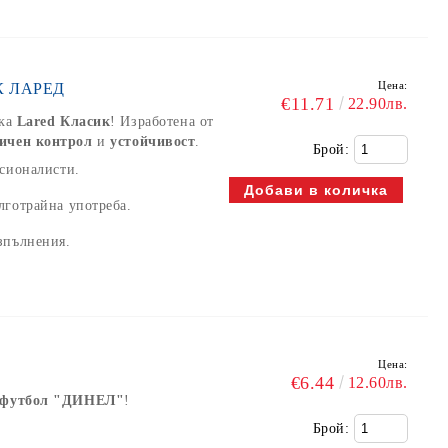
Цена:
К ЛАРЕД
€11.71
22.90лв.
пка
Lared Класик
! Изработена от
ичен контрол
и
устойчивост
.
Брой:
сионалисти.
лготрайна употреба.
зпълнения.
Цена:
€6.44
12.60лв.
а футбол "ДИНЕЛ"
!
Брой: