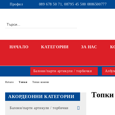
Профил
089 678 50 71, 08795 45 500 0886500777
НАЧАЛО
KАТЕГОРИИ
ЗА НАС
К
Балони/парти артикули / торбички
Албум
Начало
Топки
Топки кожени
Топки
АКОРДЕОННИ КАТЕГОРИИ
Балони/парти артикули / торбички