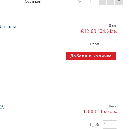
«
»
1
Цена:
 пласта
€12.60
24.64лв.
Брой:
Цена:
СА
€8.00
15.65лв.
Брой: