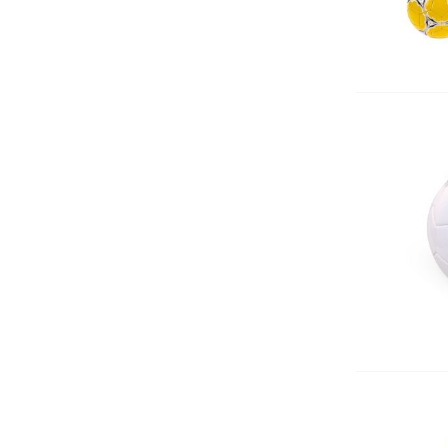
Щипки
КАНАП
Органайзери за бюро
Хоризонтални поставки
Маркиращи клещи
Ножици
Автоматични печати
Подложка за бюро
Индиго
Ключодържатели
Лупи
Датник
Вертикални поставки