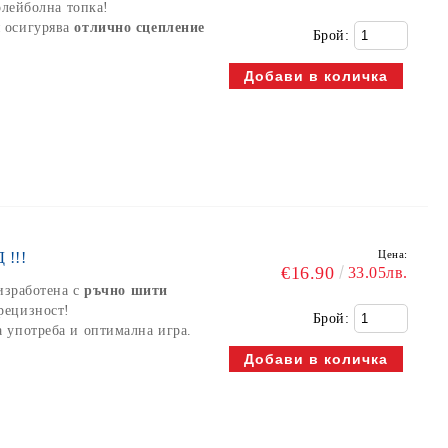
олейболна топка!
я осигурява
отлично сцепление
Брой:
Цена:
!!!
€16.90
33.05лв.
 изработена с
ръчно шити
рецизност!
Брой:
а употреба и оптимална игра.