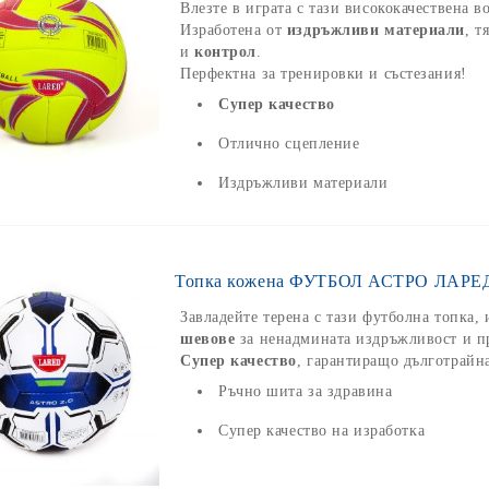
Влезте в играта с тази висококачествена в
Изработена от
издръжливи материали
, т
и
контрол
.
Перфектна за тренировки и състезания!
Супер качество
Отлично сцепление
Издръжливи материали
Топка кожена ФУТБОЛ АСТРО ЛАРЕД 
Завладейте терена с тази футболна топка,
шевове
за ненадмината издръжливост и п
Супер качество
, гарантиращо дълготрайн
Ръчно шита за здравина
Супер качество на изработка