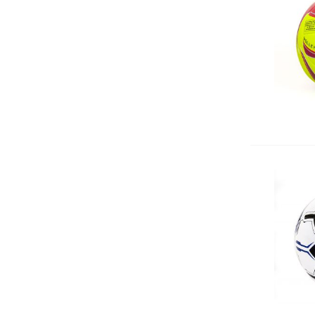
Кошчета
Номератори
Антителбоди