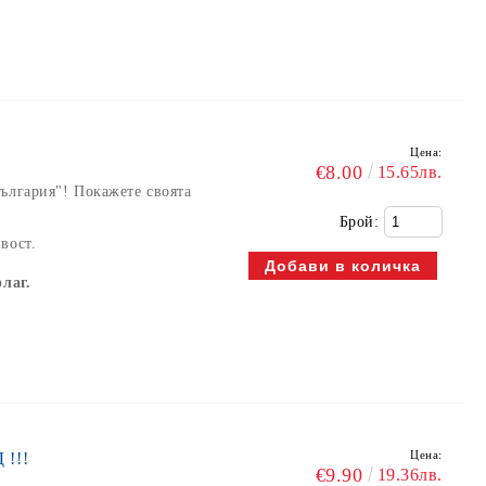
Цена:
€8.00
15.65лв.
ългария"! Покажете своята
Брой:
вост.
лаг.
Цена:
!!!
€9.90
19.36лв.