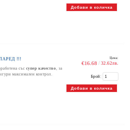
Цена:
АРЕД !!!
€16.68
32.62лв.
зработена със
супер качество
, за
сигури максимален контрол.
Брой: