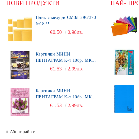
НОВИ ПРОДУКТИ
НАЙ- ПР
Плик с мехури СМЗЛ 290/370
№18 !!!
€0.50
0.98лв.
Картички МИНИ
ПЕНТАГРАМ К-т 10бр. МК
492
€1.53
2.99лв.
Картички МИНИ
ПЕНТАГРАМ К-т 10бр. МК
450
€1.53
2.99лв.
Абонирай се