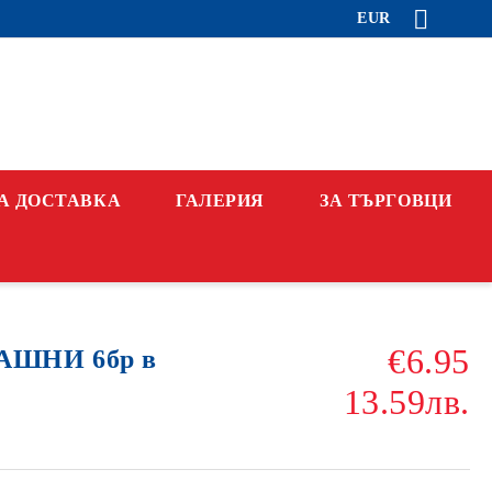
EUR
А ДОСТАВКА
ГАЛЕРИЯ
ЗА ТЪРГОВЦИ
€6.95
ШНИ 6бр в
13.59лв.