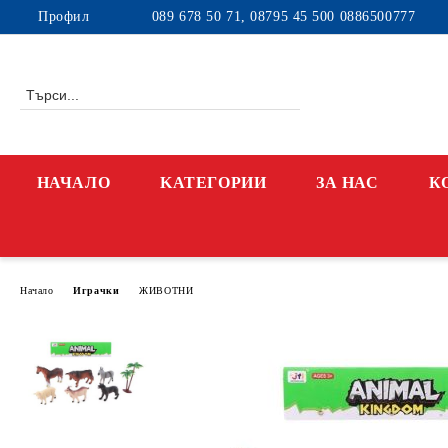
Профил
089 678 50 71, 08795 45 500 0886500777
НАЧАЛО
KАТЕГОРИИ
ЗА НАС
К
Начало
Играчки
ЖИВОТНИ