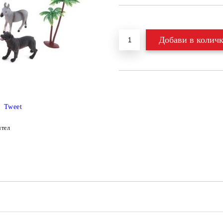
Добави в желани
Tweet
ятел