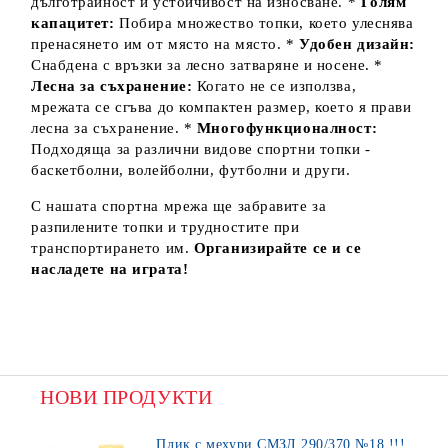
дълготрайност и устойчивост на износване. *
Голям
капацитет:
Побира множество топки, което улеснява
пренасянето им от място на място. *
Удобен дизайн:
Снабдена с връзки за лесно затваряне и носене. *
Лесна за съхранение:
Когато не се използва,
мрежата се сгъва до компактен размер, което я прави
лесна за съхранение. *
Многофункционалност:
Подходяща за различни видове спортни топки -
баскетболни, волейболни, футболни и други.
С нашата спортна мрежа ще забравите за
разпилените топки и трудностите при
транспортирането им.
Организирайте се и се
насладете на играта!
НОВИ ПРОДУКТИ
Плик с мехури СМЗЛ 290/370 №18 !!!