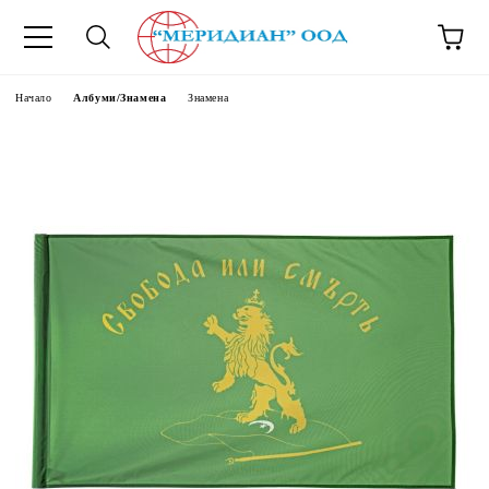
6500777
Начало
Албуми/Знамена
Знамена