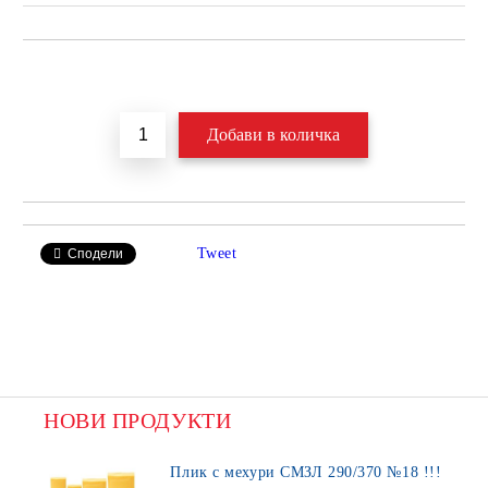
Добави в желани
Tweet
Сподели
НОВИ ПРОДУКТИ
Плик с мехури СМЗЛ 290/370 №18 !!!