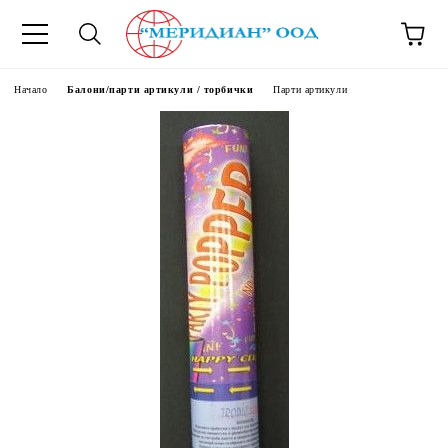
6500777
Начало
Балони/парти артикули / торбички
Парти артикули