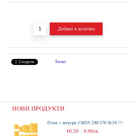
Добави в желани
Tweet
Сподели
НОВИ ПРОДУКТИ
Плик с мехури СМЗЛ 290/370 №18 !!!
€0.50
0.98лв.