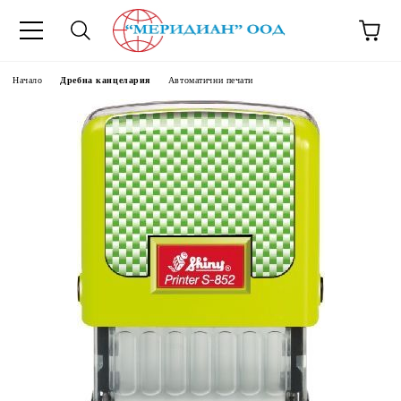
6500777
Начало
Дребна канцелария
Автоматични печати