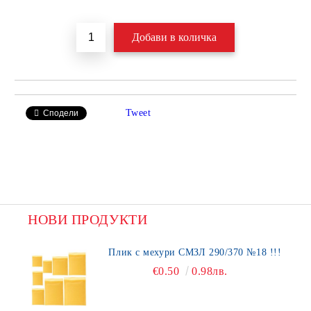
Добави в желани
Tweet
Сподели
НОВИ ПРОДУКТИ
Плик с мехури СМЗЛ 290/370 №18 !!!
€0.50
0.98лв.