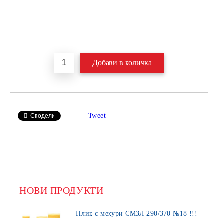
Добави в желани
Tweet
Сподели
НОВИ ПРОДУКТИ
Плик с мехури СМЗЛ 290/370 №18 !!!