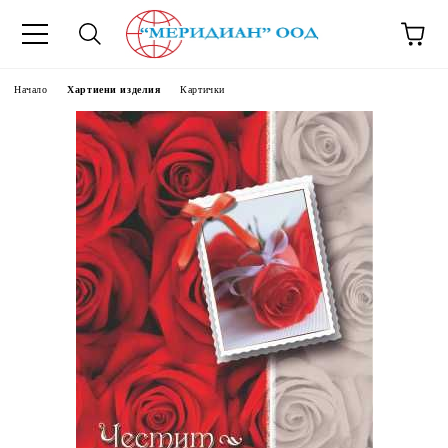
6500777
Начало
Хартиени изделия
Картички