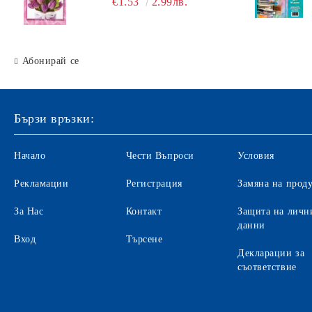
€1.53
2.99лв.
Абонирай се
Бързи връзки:
Начало
Чести Въпроси
Условия
Рекламации
Регистрация
Замяна на прод
За Нас
Контакт
Защита на личн
данни
Вход
Търсене
Декларации за
съответствие