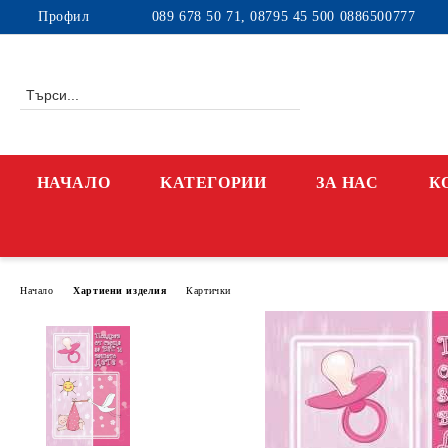
Профил
089 678 50 71, 08795 45 500 0886500777
НАЧАЛО
KАТЕГОРИИ
ЗА НАС
К
Начало
Хартиени изделия
Картички