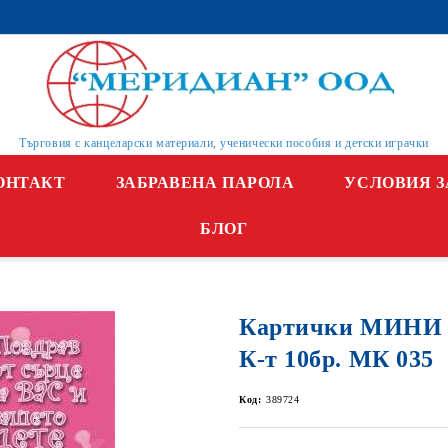
Търговия с канцеларски материали, ученически пособия и детски играчки
ОНТАКТ
ЗАБРАВЕНА ПАРОЛА
УСЛОВИЯ З
БЛОГ
Картички МИНИ
К-т 10бр. МК 035
Код:
389724