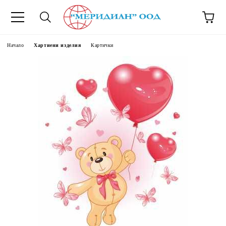
6500777
Начало
Хартиени изделия
Картички