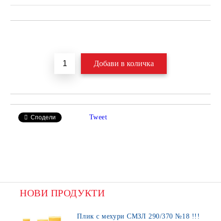
Добави в желани
Tweet
Сподели
НОВИ ПРОДУКТИ
Плик с мехури СМЗЛ 290/370 №18 !!!