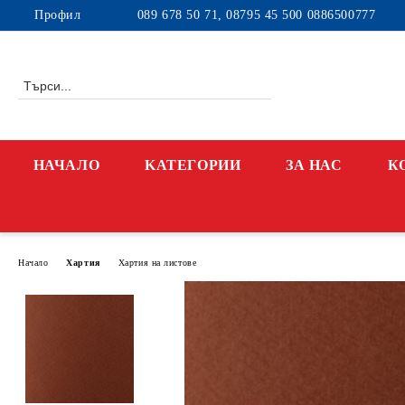
Профил
089 678 50 71, 08795 45 500 0886500777
НАЧАЛО
KАТЕГОРИИ
ЗА НАС
К
Начало
Хартия
Хартия на листове