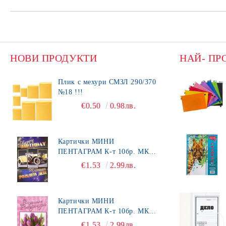
НОВИ ПРОДУКТИ
НАЙ- ПР
Плик с мехури СМЗЛ 290/370
№18 !!!
€0.50
0.98лв.
Картички МИНИ
ПЕНТАГРАМ К-т 10бр. МК
492
€1.53
2.99лв.
Картички МИНИ
ПЕНТАГРАМ К-т 10бр. МК
450
€1.53
2.99лв.