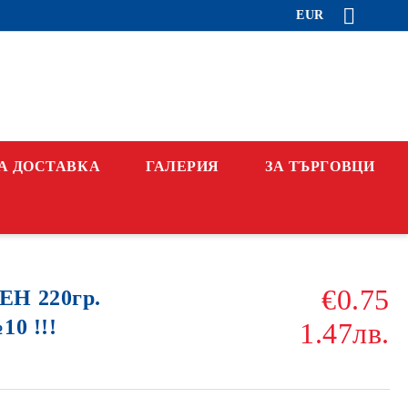
EUR
А ДОСТАВКА
ГАЛЕРИЯ
ЗА ТЪРГОВЦИ
€0.75
Н 220гр.
10 !!!
1.47лв.