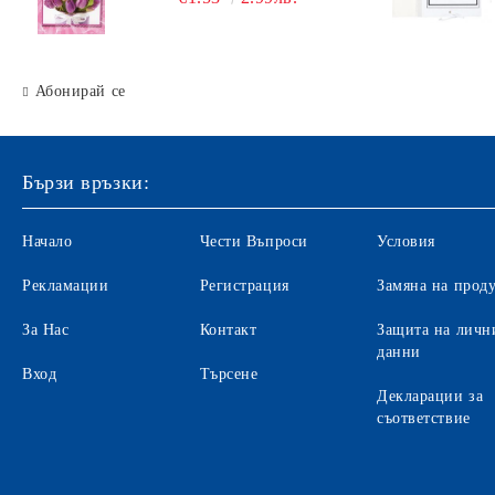
Абонирай се
Бързи връзки:
Начало
Чести Въпроси
Условия
Рекламации
Регистрация
Замяна на прод
За Нас
Контакт
Защита на личн
данни
Вход
Търсене
Декларации за
съответствие